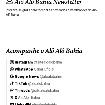
Alô Alô Bahia Newsletter
Inscreva-se grátis para receber as novidades e informações do Alô
Alô Bahia
Acompanhe o Alô Alô Bahia
Instagram
@sitealoalobahia
WhatsApp
Canal Oficial
Google News
@aloalobahia
TikTok
@aloalobahia
Threads
@sitealoalobahia
X
AloAlo_Bahia
LinkedIN
sitealoalobahia