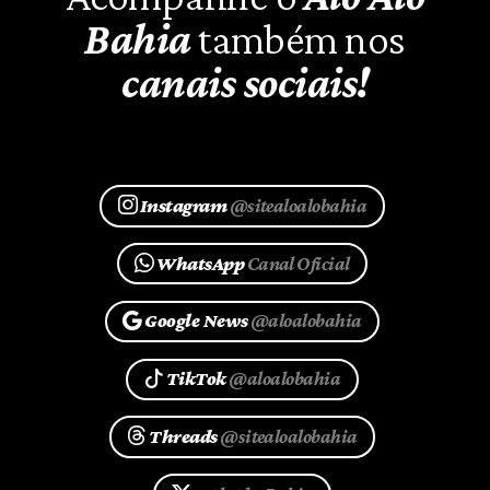
Bahia
também nos
canais sociais!
Instagram
@sitealoalobahia
WhatsApp
Canal Oficial
Google News
@aloalobahia
TikTok
@aloalobahia
Threads
@sitealoalobahia