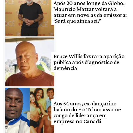
Após 20 anos longe da Globo,
Maurício Mattar voltará a
atuar em novelas da emissora:
‘Será que ainda sei?’
Bruce Willis faz rara aparição
pública após diagnóstico de
demência
Aos 54 anos, ex-dançarino
baiano do É o Tchan assume
cargo de liderança em
empresa no Canadá