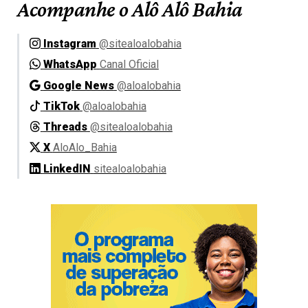
Acompanhe o Alô Alô Bahia
Instagram
@sitealoalobahia
WhatsApp
Canal Oficial
Google News
@aloalobahia
TikTok
@aloalobahia
Threads
@sitealoalobahia
X
AloAlo_Bahia
LinkedIN
sitealoalobahia