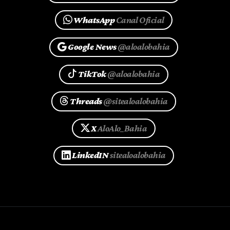
WhatsApp
Canal Oficial
Google News
@aloalobahia
TikTok
@aloalobahia
Threads
@sitealoalobahia
X
AloAlo_Bahia
LinkedIN
sitealoalobahia