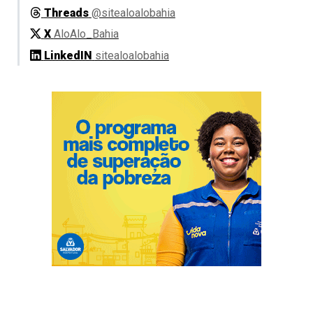
Threads
@sitealoalobahia
X
AloAlo_Bahia
LinkedIN
sitealoalobahia