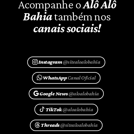
Acompanhe o
Alô Alô
Bahia
também nos
canais sociais!
Instagram
@sitealoalobahia
WhatsApp
Canal Oficial
Google News
@aloalobahia
TikTok
@aloalobahia
Threads
@sitealoalobahia