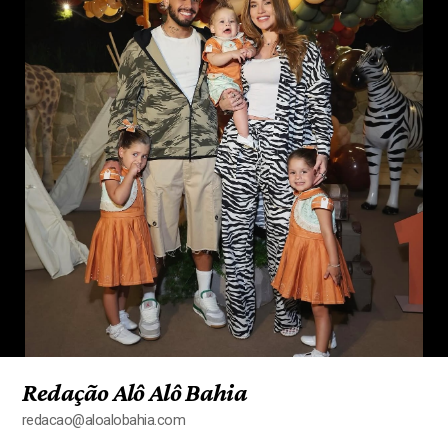
Redação Alô Alô Bahia
redacao@aloalobahia.com