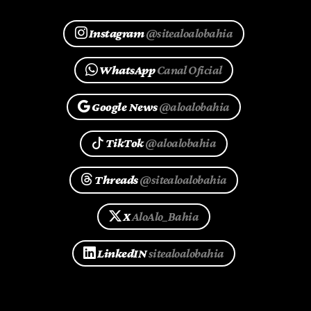
Instagram
@sitealoalobahia
WhatsApp
Canal Oficial
Google News
@aloalobahia
TikTok
@aloalobahia
Threads
@sitealoalobahia
X
AloAlo_Bahia
LinkedIN
sitealoalobahia