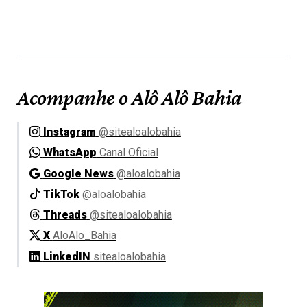
Acompanhe o Alô Alô Bahia
Instagram
@sitealoalobahia
WhatsApp
Canal Oficial
Google News
@aloalobahia
TikTok
@aloalobahia
Threads
@sitealoalobahia
X
AloAlo_Bahia
LinkedIN
sitealoalobahia