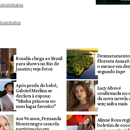
aloalobahia
aloalobahia
Desmatamento
Rosalía chega ao Brasil
Floresta Amazôn
para shows no Rio de
o menor em dez
Janeiro; veja fotos
segundo Inpe
Após perda do bebê,
Lucy Alves é
Gabriel Medina se
confirmada no 
declara à esposa:
da nova novela 
“Minha princesa no
seis; saiba mais
meu lugar favorito”
Aos 96 anos, Fernanda
Alinne Rosa regi
Montenegro cancela
boletim de ocor
participação em