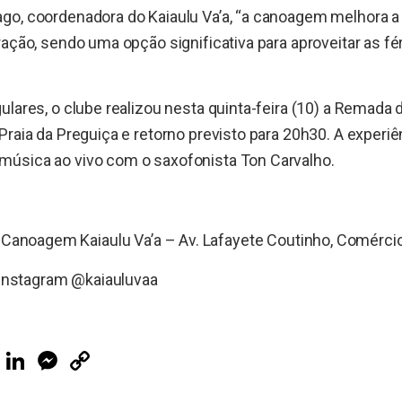
o, coordenadora do Kaiaulu Va’a, “a canoagem melhora a 
ração, sendo uma opção significativa para aproveitar as fé
ulares, o clube realizou nesta quinta-feira (10) a Remada
Praia da Preguiça e retorno previsto para 20h30. A experiên
úsica ao vivo com o saxofonista Ton Carvalho.
 Canoagem Kaiaulu Va’a – Av. Lafayete Coutinho, Comércio
 Instagram @kaiauluvaa
ook
Telegram
LinkedIn
Messenger
Copy
Link