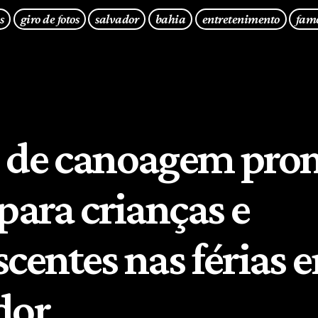
s
giro de fotos
salvador
bahia
entretenimento
fam
 de canoagem pro
para crianças e
scentes nas férias 
dor