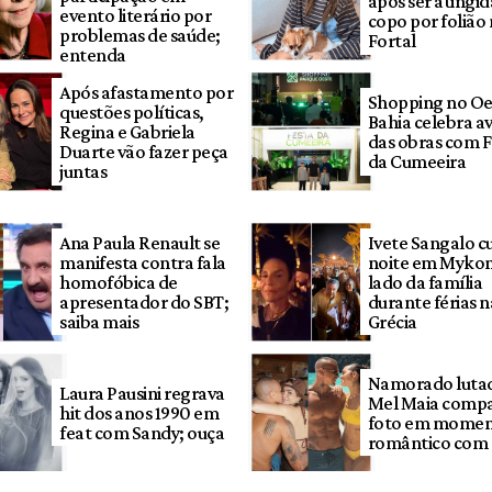
após ser atingi
evento literário por
copo por folião
problemas de saúde;
Fortal
entenda
Após afastamento por
Shopping no Oe
questões políticas,
Bahia celebra a
Regina e Gabriela
das obras com F
Duarte vão fazer peça
da Cumeeira
juntas
Ana Paula Renault se
Ivete Sangalo c
manifesta contra fala
noite em Mykon
homofóbica de
lado da família
apresentador do SBT;
durante férias n
saiba mais
Grécia
Namorado luta
Laura Pausini regrava
Mel Maia compa
hit dos anos 1990 em
foto em mome
feat com Sandy; ouça
romântico com a