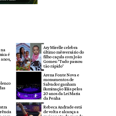
Ary Mirelle celebra
 na
último mêsversário do
ica é
filho caçula com João
 anos,
Gomes: ‘Tudo passou
tão rápido’
Arena Fonte Nova e
monumentos de
elenco
Salvador ganham
das
iluminação lilás pelos
20 anos da Lei Maria
da Penha
stra
Rebeca Andrade está
rência
de volta e alcança a