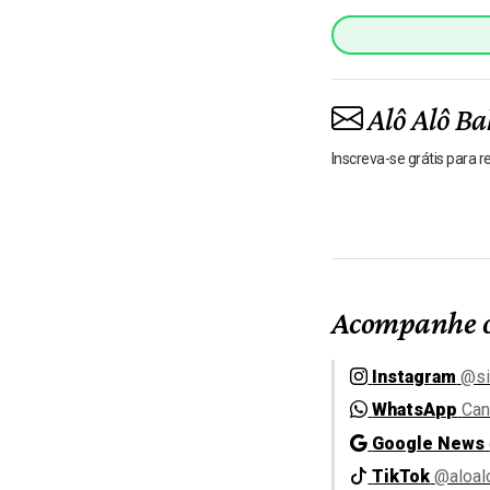
Alô Alô Ba
Inscreva-se grátis para 
Acompanhe o
Instagram
@si
WhatsApp
Can
Google News
TikTok
@aloal