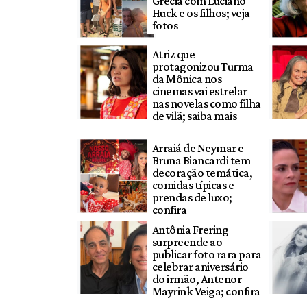
Grécia com Luciano
Huck e os filhos; veja
fotos
Atriz que
protagonizou Turma
da Mônica nos
cinemas vai estrelar
nas novelas como filha
de vilã; saiba mais
Arraiá de Neymar e
Bruna Biancardi tem
decoração temática,
comidas típicas e
prendas de luxo;
confira
Antônia Frering
surpreende ao
publicar foto rara para
celebrar aniversário
do irmão, Antenor
Mayrink Veiga; confira