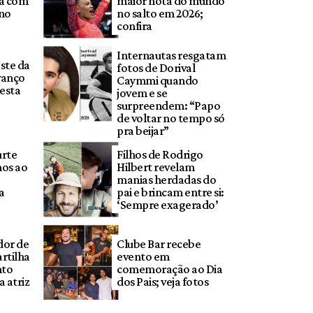
da com
maior nota do mundo
 no
no salto em 2026;
confira
Internautas resgatam
ste da
fotos de Dorival
vanço
Caymmi quando
esta
jovem e se
surpreendem: “Papo
de voltar no tempo só
pra beijar”
urte
Filhos de Rodrigo
os ao
Hilbert revelam
manias herdadas do
a
pai e brincam entre si:
‘Sempre exagerado’
dor de
Clube Bar recebe
rtilha
evento em
nto
comemoração ao Dia
 atriz
dos Pais; veja fotos