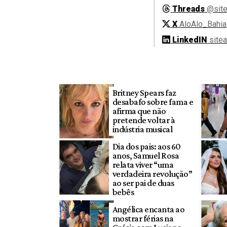
Threads
@site
X
AloAlo_Bahia
LinkedIN
site
Britney Spears faz
desabafo sobre fama e
afirma que não
pretende voltar à
indústria musical
Dia dos pais: aos 60
anos, Samuel Rosa
relata viver “uma
verdadeira revolução”
ao ser pai de duas
bebês
Angélica encanta ao
mostrar férias na