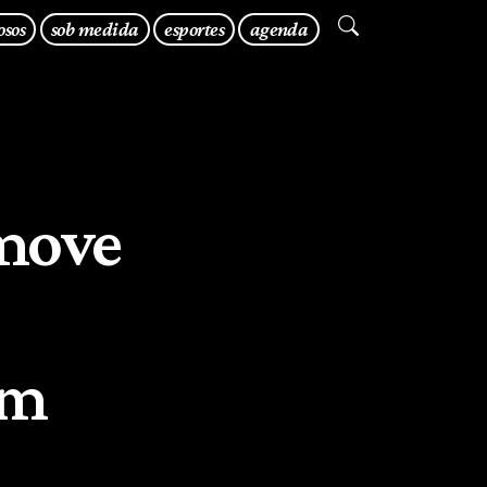
osos
sob medida
esportes
agenda
move
em