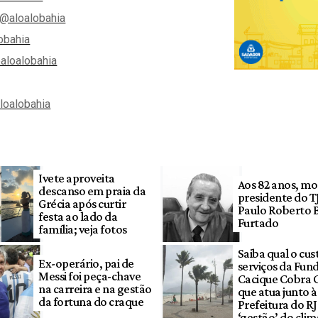
@aloalobahia
obahia
aloalobahia
aloalobahia
Ivete aproveita
Aos 82 anos, mo
descanso em praia da
presidente do T
Grécia após curtir
Paulo Roberto 
festa ao lado da
Furtado
família; veja fotos
Saiba qual o cus
Ex-operário, pai de
serviços da Fun
Messi foi peça-chave
Cacique Cobra 
na carreira e na gestão
que atua junto à
da fortuna do craque
Prefeitura do RJ
‘gestão’ do clim