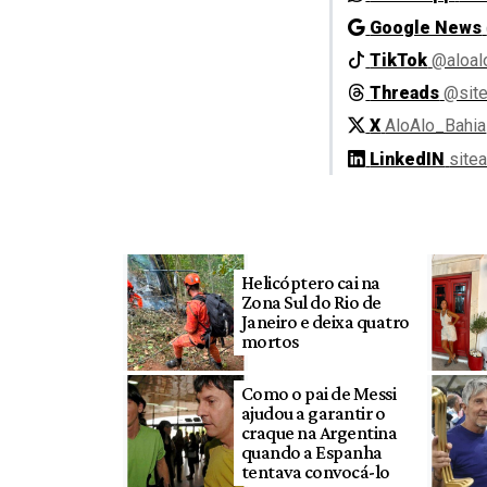
Google News
TikTok
@aloal
Threads
@site
X
AloAlo_Bahia
LinkedIN
site
Helicóptero cai na
Zona Sul do Rio de
Janeiro e deixa quatro
mortos
Como o pai de Messi
ajudou a garantir o
craque na Argentina
quando a Espanha
tentava convocá-lo