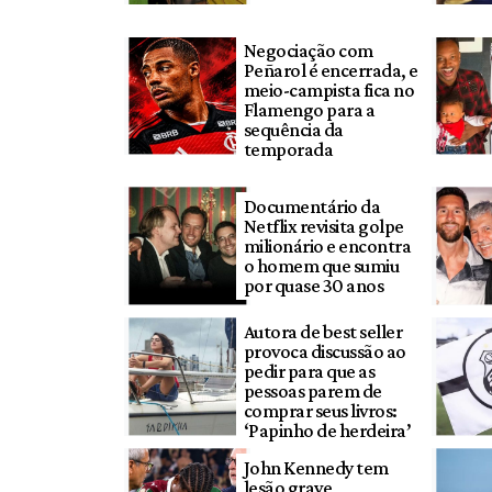
Negociação com
Peñarol é encerrada, e
meio-campista fica no
Flamengo para a
sequência da
temporada
Documentário da
Netflix revisita golpe
milionário e encontra
o homem que sumiu
por quase 30 anos
Autora de best seller
provoca discussão ao
pedir para que as
pessoas parem de
comprar seus livros:
‘Papinho de herdeira’
John Kennedy tem
lesão grave