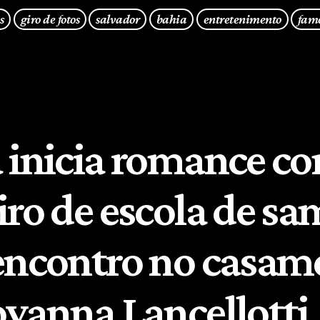
s
giro de fotos
salvador
bahia
entretenimento
fam
 inicia romance c
iro de escola de s
encontro no casam
ovanna Lancellotti