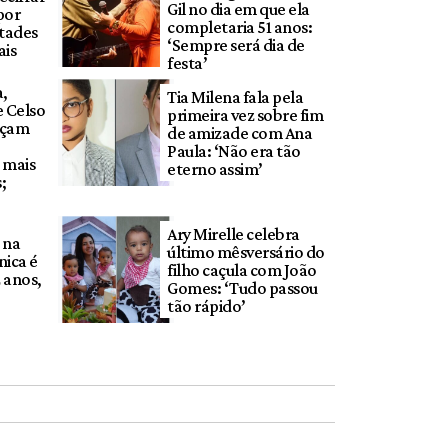
Gil no dia em que ela
por
completaria 51 anos:
tades
‘Sempre será dia de
ais
festa’
a,
Tia Milena fala pela
 Celso
primeira vez sobre fim
eçam
de amizade com Ana
Paula: ‘Não era tão
 mais
eterno assim’
;
Ary Mirelle celebra
 na
último mêsversário do
ica é
filho caçula com João
 anos,
Gomes: ‘Tudo passou
tão rápido’