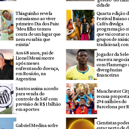
cidade
Thiaguinho revela
Quarta edição 
entusiasmo ao viver
Festival Baiano 
primeiro Dia dos Pais:
Cafés divulga
‘Meu filho tomou
programação ofi
conta de um lugar que
que vai contar 
nem eu sabia que
grupos de músi
existia’
tradicional; con
Aos 68 anos, pai de
Jogador da Sel
Lionel Messi morre
encerra negoci
após meses
com Flamengo 
enfrentando doença,
divergências
em Rosário, na
financeiras
Argentina
Santos assina acordo
Manchester Cit
para venda do
recusa proposta
controle da SAF com
294 milhões do
previsão de R$ 1 bilhão
Barcelona por R
em aportes
Cientistas pod
Gabriel Medina sofre
estar perto de d