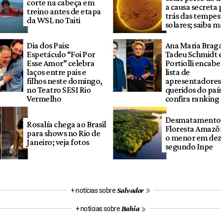
corte na cabeça em
a causa secreta 
treino antes de etapa
trás das tempes
da WSL no Taiti
solares; saiba m
Dia dos Pais:
Ana Maria Brag
Espetáculo “Foi Por
Tadeu Schmidt e
Esse Amor” celebra
Portiolli encab
laços entre pais e
lista de
filhos neste domingo,
apresentadores
no Teatro SESI Rio
queridos do país
Vermelho
confira ranking
Desmatamento
Rosalía chega ao Brasil
Floresta Amazôn
para shows no Rio de
o menor em dez
Janeiro; veja fotos
segundo Inpe
Salvador
+ notícias sobre
Bahia
+ notícias sobre