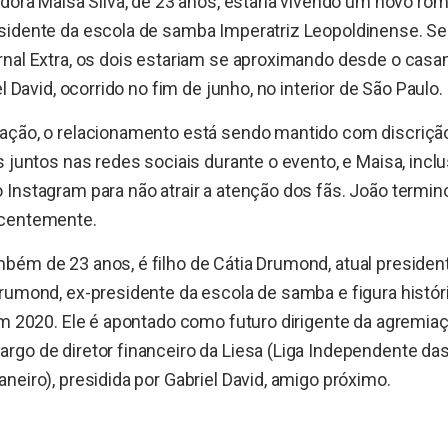
adora Maisa Silva, de 23 anos, estaria vivendo um novo 
sidente da escola de samba Imperatriz Leopoldinense. S
rnal Extra, os dois estariam se aproximando desde o cas
el David, ocorrido no fim de junho, no interior de São Paulo.
ação, o relacionamento está sendo mantido com discriç
 juntos nas redes sociais durante o evento, e Maisa, inclus
 Instagram para não atrair a atenção dos fãs. João termi
ecentemente.
ém de 23 anos, é filho de Cátia Drumond, atual president
rumond, ex-presidente da escola de samba e figura histór
em 2020. Ele é apontado como futuro dirigente da agremi
go de diretor financeiro da Liesa (Liga Independente da
neiro), presidida por Gabriel David, amigo próximo.