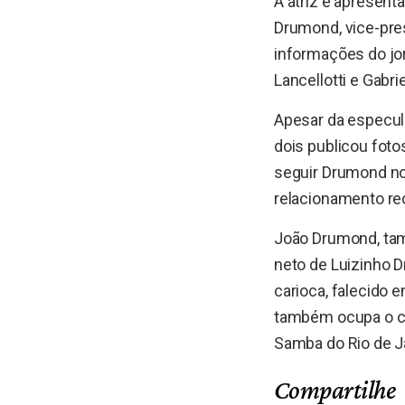
A atriz e apresent
Drumond, vice-pre
informações do jo
Lancellotti e Gabri
Apesar da especul
dois publicou fotos
seguir Drumond no
relacionamento r
João Drumond, tamb
neto de Luizinho D
carioca, falecido 
também ocupa o car
Samba do Rio de Ja
Compartilhe