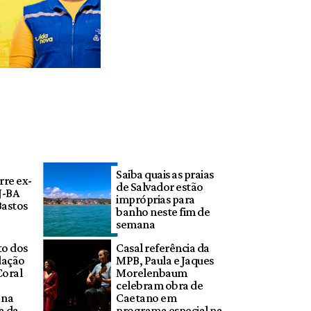
Saiba quais as praias
rre ex-
de Salvador estão
J-BA
impróprias para
Bastos
banho neste fim de
semana
to dos
Casal referência da
dação
MPB, Paula e Jaques
Coral
Morelenbaum
celebram obra de
 na
Caetano em
a da
programa especial na