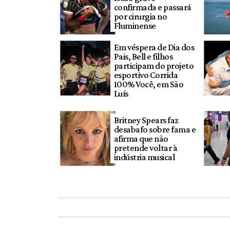
confirmada e passará
por cirurgia no
Fluminense
Em véspera de Dia dos
Pais, Bell e filhos
participam do projeto
esportivo Corrida
100% Você, em São
Luís
Britney Spears faz
desabafo sobre fama e
afirma que não
pretende voltar à
indústria musical