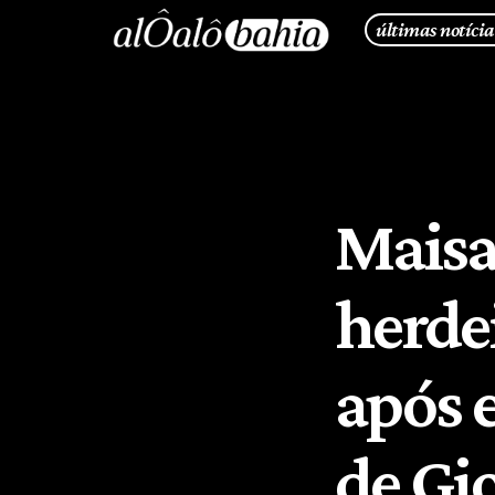
últimas notícia
Maisa
herde
após 
de Gi