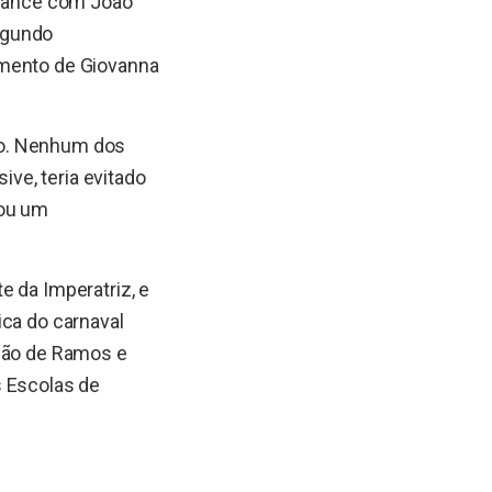
romance com João
egundo
amento de Giovanna
ão. Nenhum dos
ive, teria evitado
nou um
e da Imperatriz, e
ica do carnaval
ação de Ramos e
s Escolas de