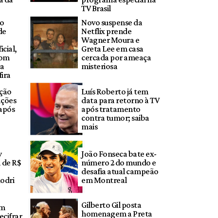
TV Brasil
do
Novo suspense da
de
Netflix prende
Wagner Moura e
cial,
Greta Lee em casa
com
cercada por ameaça
ca
misteriosa
fira
eção
Luís Roberto já tem
ações
data para retorno à TV
após
após tratamento
contra tumor; saiba
mais
y
João Fonseca bate ex-
 de R$
número 2 do mundo e
desafia atual campeão
odri
em Montreal
Gilberto Gil posta
em
homenagem a Preta
ecifrar