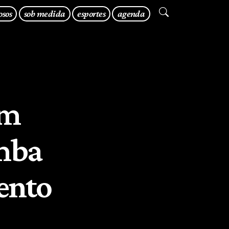
osos
sob medida
esportes
agenda
om
amba
ento