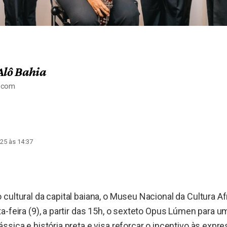
Alô Bahia
a.com
25 às 14:37
cultural da capital baiana, o Museu Nacional da Cultura Afr
a-feira (9), a partir das 15h, o sexteto Opus Lúmen para
ssica e história preta e visa reforçar o incentivo às expre