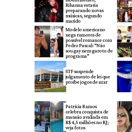
Rihanna estaria
preparando novas
músicas, segundo
marido
Modelo americano
nega rumores de
possível romance com
Pedro Pascal: “Não
sou gay nem garoto de
programa”
STF suspende
julgamento de lei que
proíbe jogos de azar
Patrícia Ramos
celebra conquista de
mansão avaliada em
R$ 4,5 milhões no RJ;
veja fotos