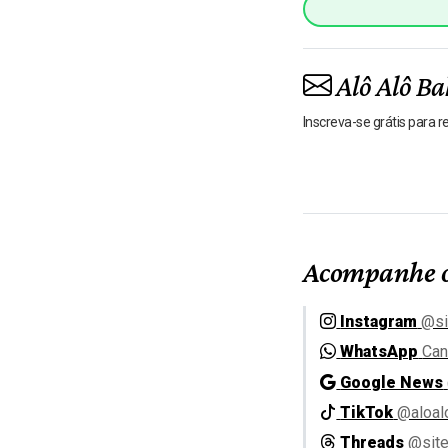
Alô Alô Ba
Inscreva-se grátis para 
Acompanhe o
Instagram
@si
WhatsApp
Can
Google News
TikTok
@aloal
Threads
@site