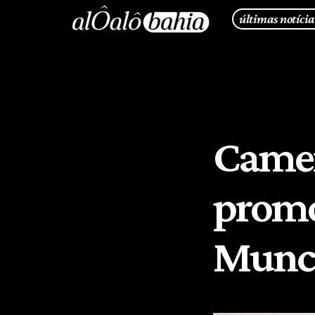
últimas notícia
Came
promo
Munca