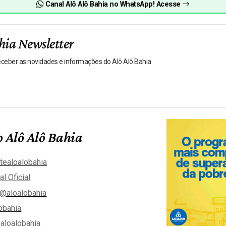
Canal Alô Alô Bahia no WhatsApp! Acesse
hia Newsletter
receber as novidades e informações do Alô Alô Bahia
 Alô Alô Bahia
tealoalobahia
al Oficial
@aloalobahia
obahia
aloalobahia