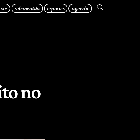
osos
sob medida
esportes
agenda
ito no