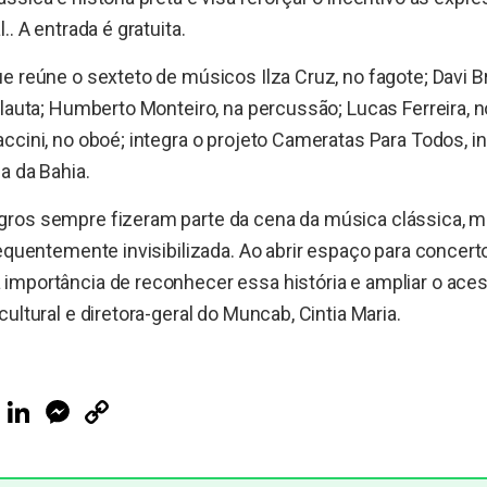
.. A entrada é gratuita.
e reúne o sexteto de músicos Ilza Cruz, no fagote; Davi Br
flauta; Humberto Monteiro, na percussão; Lucas Ferreira, no
ccini, no oboé; integra o projeto Cameratas Para Todos, ini
a da Bahia.
ros sempre fizeram parte da cena da música clássica, 
requentemente invisibilizada. Ao abrir espaço para concer
mportância de reconhecer essa história e ampliar o acess
ultural e diretora-geral do Muncab, Cintia Maria.
ook
Telegram
LinkedIn
Messenger
Copy
Link