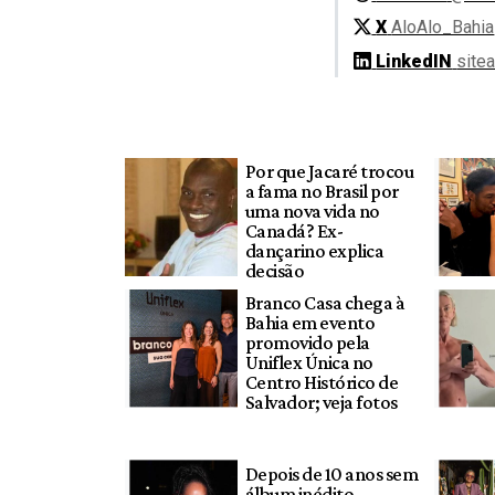
X
AloAlo_Bahia
LinkedIN
site
Por que Jacaré trocou
a fama no Brasil por
uma nova vida no
Canadá? Ex-
dançarino explica
decisão
Branco Casa chega à
Bahia em evento
promovido pela
Uniflex Única no
Centro Histórico de
Salvador; veja fotos
Depois de 10 anos sem
álbum inédito,