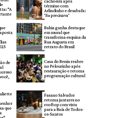
cachoeira após
de
término com
tta: “A
Arlindinho e desabafa:
rtante
‘Eu precisava’
que
Bahia ganha destaque
 aposta
em mural que
transforma esquina da
lias
Rua Augusta em
025
retrato do Brasil
a
Casa do Benin reabre
ção de
no Pelourinho após
al
restauração e retoma
ucesso
programação cultural
você,
liette
Fasano Salvador
retoma jantares no
 senhor
rooftop com vista
sa que
para a Baía de Todos-
a
os-Santos
be”