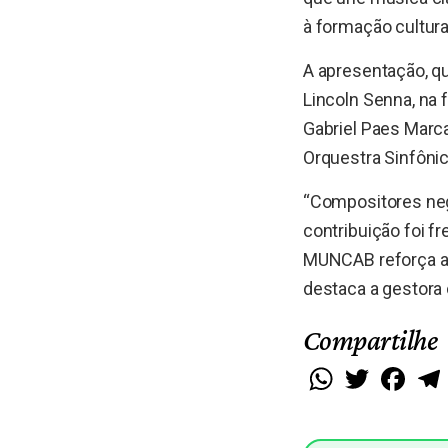
à formação cultural
A apresentação, qu
Lincoln Senna, na 
Gabriel Paes Marca
Orquestra Sinfônic
“Compositores neg
contribuição foi f
MUNCAB reforça a i
destaca a gestora c
Compartilhe
WhatsApp
Twitter
Faceb