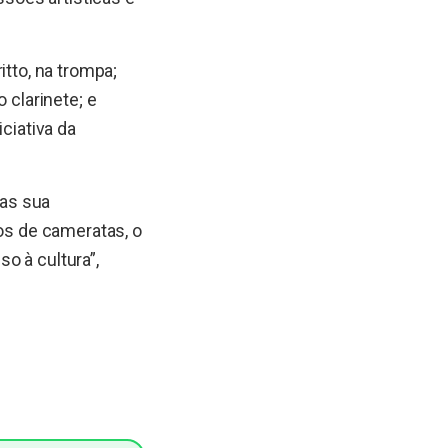
itto, na trompa;
 clarinete; e
ciativa da
mas sua
tos de cameratas, o
o à cultura”,