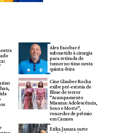
Alex Escobar é
mostra
submetido à cirurgia
tado
para retirada de
ca:
tumor no timo nesta
’
quinta-feira
Cine Glauber Rocha
arino
exibe pré-estreia de
chan,
filme de terror
vida
“Acampamento
o
Miasma: Adolescência,
tos
Sexo e Morte”,
vencedor de prêmio
em Cannes
e
Erika Januza curte
entar