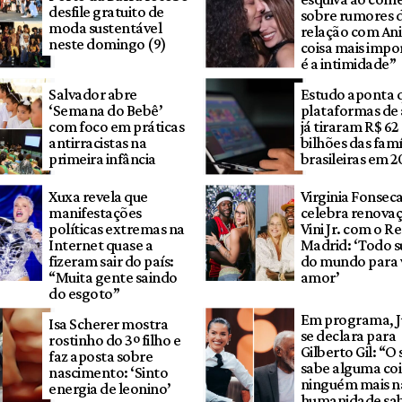
desfile gratuito de
sobre rumores 
moda sustentável
relação com Ani
neste domingo (9)
coisa mais impo
é a intimidade”
Salvador abre
Estudo aponta 
‘Semana do Bebê’
plataformas de
com foco em práticas
já tiraram R$ 62
antirracistas na
bilhões das famí
primeira infância
brasileiras em 2
Xuxa revela que
Virginia Fonsec
manifestações
celebra renova
políticas extremas na
Vini Jr. com o Re
Internet quase a
Madrid: ‘Todo s
fizeram sair do país:
do mundo para 
“Muita gente saindo
amor’
do esgoto”
Em programa, Ju
Isa Scherer mostra
se declara para
rostinho do 3º filho e
Gilberto Gil: “O
faz aposta sobre
sabe alguma coi
nascimento: ‘Sinto
ninguém mais n
energia de leonino’
humanidade sa