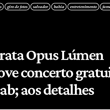
s
giro de fotos
salvador
bahia
entretenimento
fam
rata Opus Lúmen
ve concerto gratu
b; aos detalhes