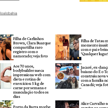
aloalobahia
Filha de Carlinhos
Filha de Tatau 
Brown, Clara Buarque
momento inusi
compartilha raro
com o pai e brin
registro com o
‘Qualquer lugar
namorado; veja foto
Aos 70 anos,
Jacaré, ex-danç
bodybuilder sueca
baiano do É o T
impressiona web com
construiu nova 
dieta e rotina de
com a família n
exercícios: 5 kg de
Canadá; veja fo
carne por semana e
musculação todos os
dias
Alice Carvalho s
Porto da Barra recebe
esquiva ao com