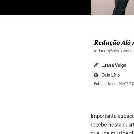
Redação Alô 
redacao@aloalobahi
Luana Veiga
Caio Lírio
Publicado em 06/07/20
Importante espaço 
recebe nesta quart
que une música clá