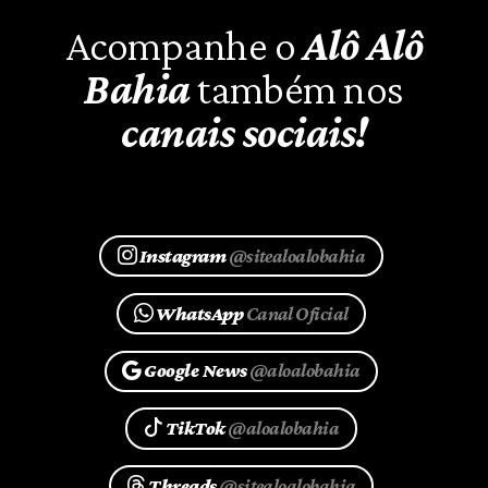
Acompanhe o
Alô Alô
Bahia
também nos
canais sociais!
Instagram
@sitealoalobahia
WhatsApp
Canal Oficial
Google News
@aloalobahia
TikTok
@aloalobahia
Threads
@sitealoalobahia