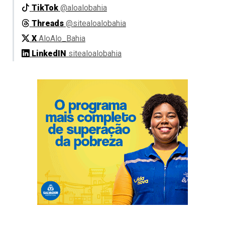
TikTok
@aloalobahia
Threads
@sitealoalobahia
X
AloAlo_Bahia
LinkedIN
sitealoalobahia