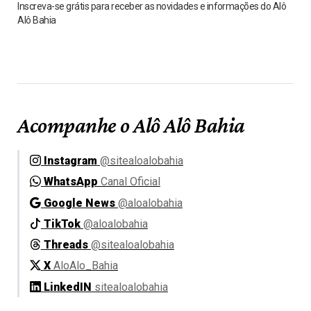
Inscreva-se grátis para receber as novidades e informações do Alô
Alô Bahia
Acompanhe o Alô Alô Bahia
Instagram
@sitealoalobahia
WhatsApp
Canal Oficial
Google News
@aloalobahia
TikTok
@aloalobahia
Threads
@sitealoalobahia
X
AloAlo_Bahia
LinkedIN
sitealoalobahia