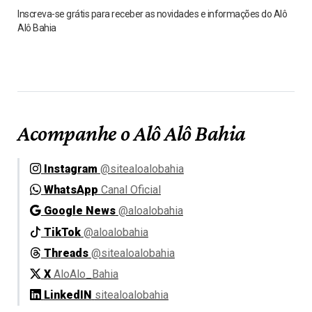
Inscreva-se grátis para receber as novidades e informações do Alô
Alô Bahia
Acompanhe o Alô Alô Bahia
Instagram
@sitealoalobahia
WhatsApp
Canal Oficial
Google News
@aloalobahia
TikTok
@aloalobahia
Threads
@sitealoalobahia
X
AloAlo_Bahia
LinkedIN
sitealoalobahia