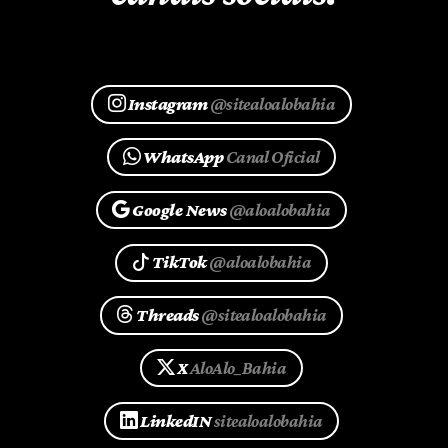
Instagram
@sitealoalobahia
WhatsApp
Canal Oficial
Google News
@aloalobahia
TikTok
@aloalobahia
Threads
@sitealoalobahia
X
AloAlo_Bahia
LinkedIN
sitealoalobahia