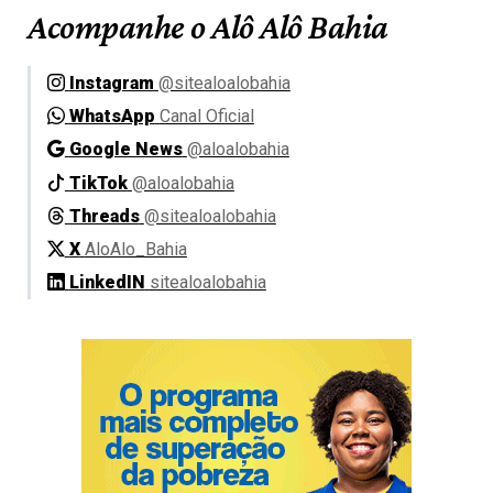
Acompanhe o Alô Alô Bahia
Instagram
@sitealoalobahia
WhatsApp
Canal Oficial
Google News
@aloalobahia
TikTok
@aloalobahia
Threads
@sitealoalobahia
X
AloAlo_Bahia
LinkedIN
sitealoalobahia