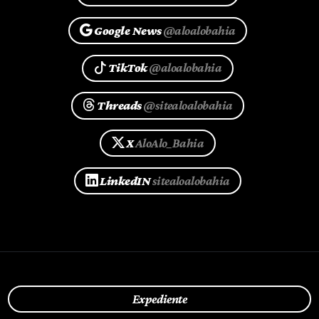
Google News
@aloalobahia
TikTok
@aloalobahia
Threads
@sitealoalobahia
X
AloAlo_Bahia
LinkedIN
sitealoalobahia
Expediente