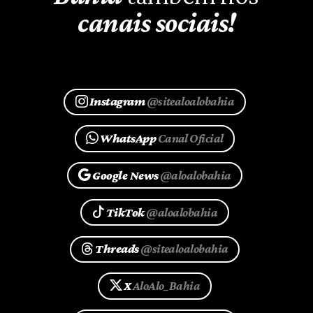
canais sociais!
Instagram
@sitealoalobahia
WhatsApp
Canal Oficial
Google News
@aloalobahia
TikTok
@aloalobahia
Threads
@sitealoalobahia
X
AloAlo_Bahia