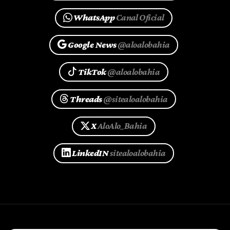
WhatsApp
Canal Oficial
Google News
@aloalobahia
TikTok
@aloalobahia
Threads
@sitealoalobahia
X
AloAlo_Bahia
LinkedIN
sitealoalobahia