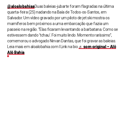
@aloalobahiaa
Duas baleias-jubarte foram flagradas na última
quarta-feira (25) nadando na Baía de Todos-os-Santos, em
Salvador. Um vídeo gravado por um piloto de jet ski mostra os
mamíferos bem próximos a uma embarcação que fazia um
passeio na região. “Elas ficaram levantando a barbatana. Como se
estivessem dando ‘tchau’. Foi muito lindo. Momento raríssimo”,
comemorou o advogado Nirvan Dantas, que foi gravar as baleias.
Leia mais em aloalobahia.com l Link na bio.
♬ som original – Alô
Alô Bahia