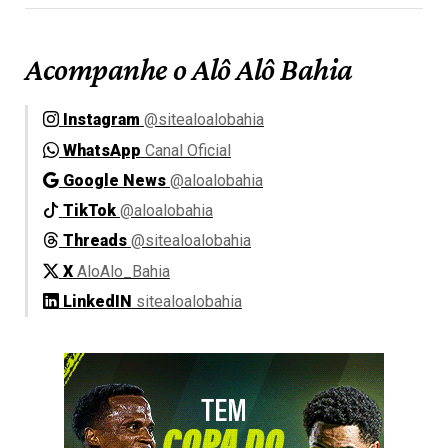
Acompanhe o Alô Alô Bahia
Instagram
@sitealoalobahia
WhatsApp
Canal Oficial
Google News
@aloalobahia
TikTok
@aloalobahia
Threads
@sitealoalobahia
X
AloAlo_Bahia
LinkedIN
sitealoalobahia