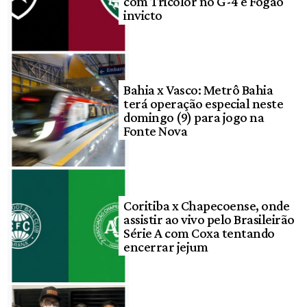
com Tricolor no G-4 e Fogão
invicto
Bahia x Vasco: Metrô Bahia
terá operação especial neste
domingo (9) para jogo na
Fonte Nova
Coritiba x Chapecoense, onde
assistir ao vivo pelo Brasileirão
Série A com Coxa tentando
encerrar jejum