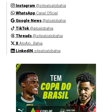
Instagram
@sitealoalobahia
WhatsApp
Canal Oficial
Google News
@aloalobahia
TikTok
@aloalobahia
Threads
@sitealoalobahia
X
AloAlo_Bahia
LinkedIN
sitealoalobahia