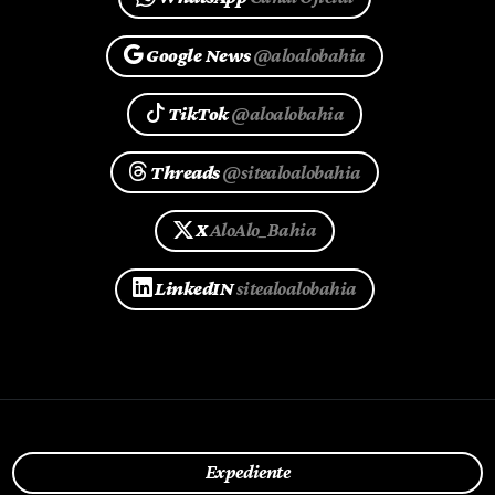
Google News
@aloalobahia
TikTok
@aloalobahia
Threads
@sitealoalobahia
X
AloAlo_Bahia
LinkedIN
sitealoalobahia
Expediente