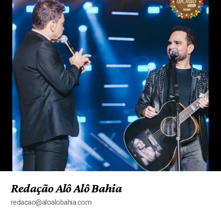
Redação Alô Alô Bahia
redacao@aloalobahia.com