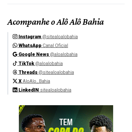
Acompanhe o Alô Alô Bahia
Instagram
@sitealoalobahia
WhatsApp
Canal Oficial
Google News
@aloalobahia
TikTok
@aloalobahia
Threads
@sitealoalobahia
X
AloAlo_Bahia
LinkedIN
sitealoalobahia