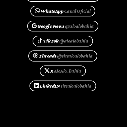
WhatsApp
Canal Oficial
Google News
@aloalobahia
TikTok
@aloalobahia
Threads
@sitealoalobahia
X
AloAlo_Bahia
LinkedIN
sitealoalobahia