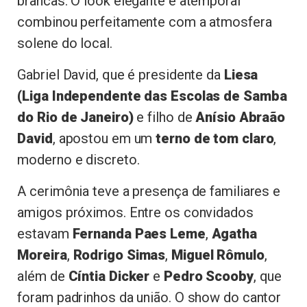
brancas. O look elegante e atemporal
combinou perfeitamente com a atmosfera
solene do local.
Gabriel David, que é presidente da
Liesa
(Liga Independente das Escolas de Samba
do Rio de Janeiro)
e filho de
Anísio Abraão
David
, apostou em um
terno de tom claro
,
moderno e discreto.
A cerimônia teve a presença de familiares e
amigos próximos. Entre os convidados
estavam
Fernanda Paes Leme
,
Agatha
Moreira
,
Rodrigo Simas
,
Miguel Rômulo
,
além de
Cíntia Dicker
e
Pedro Scooby
, que
foram padrinhos da união. O show do cantor