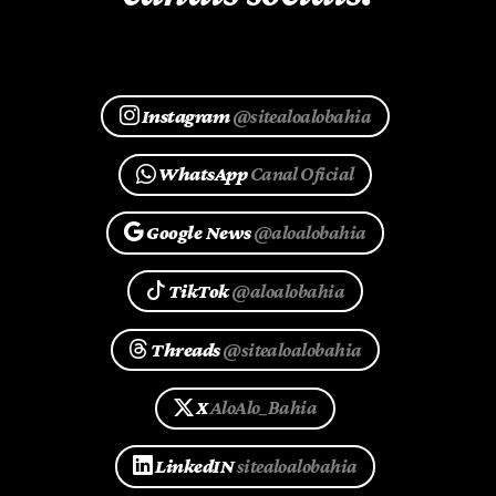
Instagram
@sitealoalobahia
WhatsApp
Canal Oficial
Google News
@aloalobahia
TikTok
@aloalobahia
Threads
@sitealoalobahia
X
AloAlo_Bahia
LinkedIN
sitealoalobahia