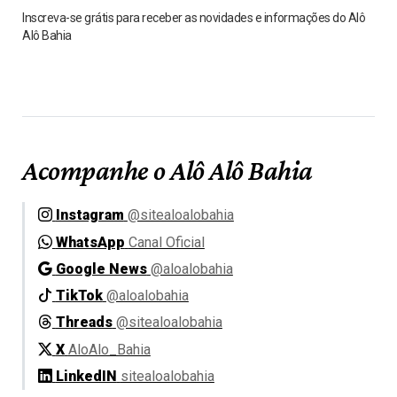
Inscreva-se grátis para receber as novidades e informações do Alô
Alô Bahia
Acompanhe o Alô Alô Bahia
Instagram
@sitealoalobahia
WhatsApp
Canal Oficial
Google News
@aloalobahia
TikTok
@aloalobahia
Threads
@sitealoalobahia
X
AloAlo_Bahia
LinkedIN
sitealoalobahia