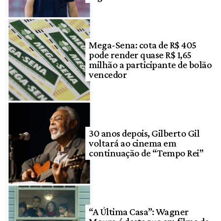
Mega-Sena: cota de R$ 405
pode render quase R$ 1,65
milhão a participante de bolão
vencedor
30 anos depois, Gilberto Gil
voltará ao cinema em
continuação de “Tempo Rei”
“A Última Casa”: Wagner