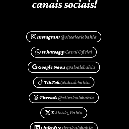
canais sociais!
Instagram
@sitealoalobahia
WhatsApp
Canal Oficial
Google News
@aloalobahia
TikTok
@aloalobahia
Threads
@sitealoalobahia
X
AloAlo_Bahia
LinkedIN
sitealoalobahia