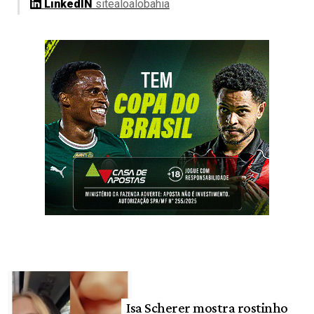
LinkedIN
sitealoalobahia
Isa Scherer mostra rostinho