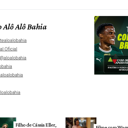
 Alô Alô Bahia
tealoalobahia
al Oficial
@aloalobahia
obahia
aloalobahia
aloalobahia
Filho de Cássia Eller,
Filme com Wag