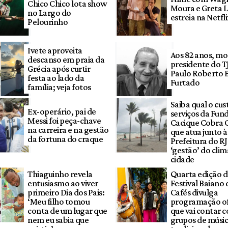
Chico Chico lota show
Moura e Greta 
no Largo do
estreia na Netfl
Pelourinho
Ivete aproveita
Aos 82 anos, mo
descanso em praia da
presidente do T
Grécia após curtir
Paulo Roberto 
festa ao lado da
Furtado
família; veja fotos
Saiba qual o cus
Ex-operário, pai de
serviços da Fun
Messi foi peça-chave
Cacique Cobra 
na carreira e na gestão
que atua junto à
da fortuna do craque
Prefeitura do RJ
‘gestão’ do clim
cidade
Thiaguinho revela
Quarta edição 
entusiasmo ao viver
Festival Baiano 
primeiro Dia dos Pais:
Cafés divulga
‘Meu filho tomou
programação ofi
conta de um lugar que
que vai contar 
nem eu sabia que
grupos de músi