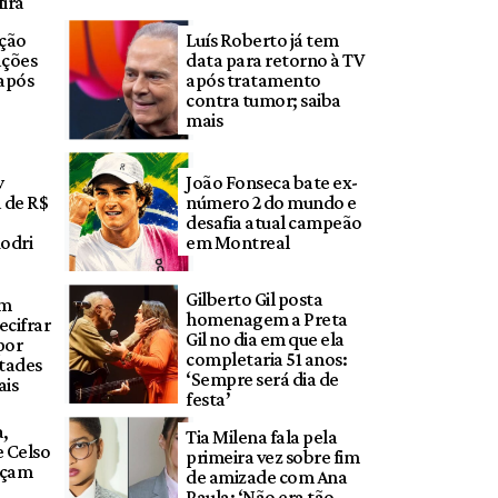
fira
eção
Luís Roberto já tem
ações
data para retorno à TV
após
após tratamento
contra tumor; saiba
mais
y
João Fonseca bate ex-
 de R$
número 2 do mundo e
desafia atual campeão
odri
em Montreal
Gilberto Gil posta
em
homenagem a Preta
ecifrar
Gil no dia em que ela
por
completaria 51 anos:
tades
‘Sempre será dia de
ais
festa’
a,
Tia Milena fala pela
 Celso
primeira vez sobre fim
eçam
de amizade com Ana
Paula: ‘Não era tão