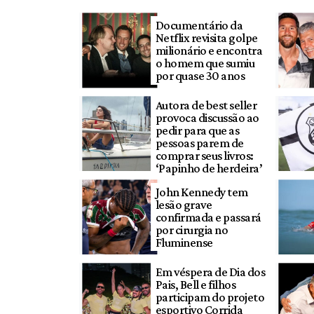
Documentário da
Netflix revisita golpe
milionário e encontra
o homem que sumiu
por quase 30 anos
Autora de best seller
provoca discussão ao
pedir para que as
pessoas parem de
comprar seus livros:
‘Papinho de herdeira’
John Kennedy tem
lesão grave
confirmada e passará
por cirurgia no
Fluminense
Em véspera de Dia dos
Pais, Bell e filhos
participam do projeto
esportivo Corrida