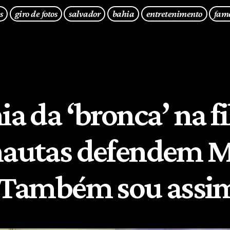
s
giro de fotos
salvador
bahia
entretenimento
fam
ia da ‘bronca’ na fi
nautas defendem M
 ‘Também sou assi