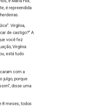
os, e Maria Flor,
nte, é repreendida
herdeiras.
ice”. Virgínia,
car de castigo?” A
que você fez
uação, Virgínia
ou, está tudo
ificaram com a
o julgo, porque
ssim”, disse uma
de 8 meses, todos