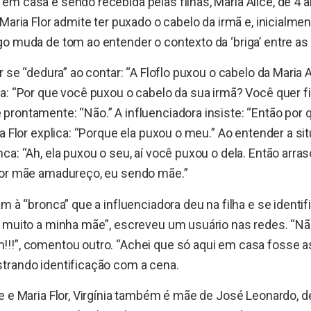
m casa e sendo recebida pelas filhas, Maria Alice, de 4 an
Maria Flor admite ter puxado o cabelo da irmã e, inicialme
o muda de tom ao entender o contexto da ‘briga’ entre as 
r se “dedura” ao contar: “A Floflo puxou o cabelo da Maria Al
a: “Por que você puxou o cabelo da sua irmã? Você quer fi
rontamente: “Não.” A influenciadora insiste: “Então por 
a Flor explica: “Porque ela puxou o meu.” Ao entender a sit
ca: “Ah, ela puxou o seu, aí você puxou o dela. Então arras
for mãe amadureço, eu sendo mãe.”
am à “bronca” que a influenciadora deu na filha e se ident
 muito a minha mãe”, escreveu um usuário nas redes. “Nã
!!”, comentou outro. “Achei que só aqui em casa fosse a
trando identificação com a cena.
e e Maria Flor, Virgínia também é mãe de José Leonardo, 