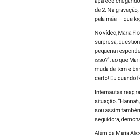
aparece chegando e
de 2. Na gravação, 
pela mãe — que log
No vídeo, Maria Flo
surpresa, question
pequena responde p
isso?”, ao que Mari
muda de tom e brin
certo! Eu quando 
Internautas reagir
situação. “Hannah,
sou assim também!
seguidora, demons
Além de Maria Alic