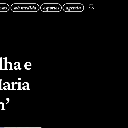
osos
sob medida
esportes
agenda
lha e
aria
m’