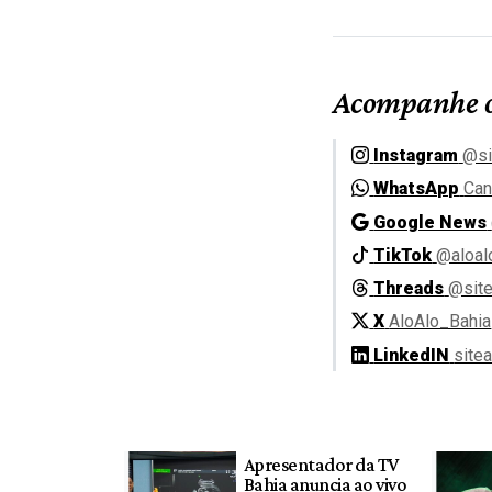
Acompanhe o
Instagram
@si
WhatsApp
Can
Google News
TikTok
@aloal
Threads
@site
X
AloAlo_Bahia
LinkedIN
site
Apresentador da TV
Bahia anuncia ao vivo