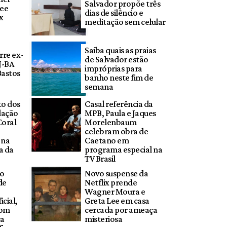
Salvador propõe três
Lee
dias de silêncio e
ix
meditação sem celular
Saiba quais as praias
rre ex-
de Salvador estão
J-BA
impróprias para
Bastos
banho neste fim de
semana
to dos
Casal referência da
dação
MPB, Paula e Jaques
Coral
Morelenbaum
celebram obra de
 na
Caetano em
a da
programa especial na
TV Brasil
do
Novo suspense da
de
Netflix prende
Wagner Moura e
cial,
Greta Lee em casa
com
cercada por ameaça
ca
misteriosa