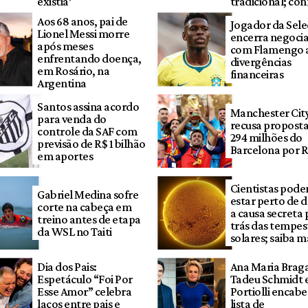
existia’
tradicional; con
Aos 68 anos, pai de
Jogador da Sel
Lionel Messi morre
encerra negoci
após meses
com Flamengo 
enfrentando doença,
divergências
em Rosário, na
financeiras
Argentina
Santos assina acordo
Manchester Cit
para venda do
recusa proposta
controle da SAF com
294 milhões do
previsão de R$ 1 bilhão
Barcelona por R
em aportes
Cientistas pod
Gabriel Medina sofre
estar perto de d
corte na cabeça em
a causa secreta 
treino antes de etapa
trás das tempes
da WSL no Taiti
solares; saiba m
Dia dos Pais:
Ana Maria Brag
Espetáculo “Foi Por
Tadeu Schmidt e
Esse Amor” celebra
Portiolli encab
laços entre pais e
lista de