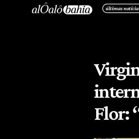
últimas notícia
Virgin
inter
Flor: