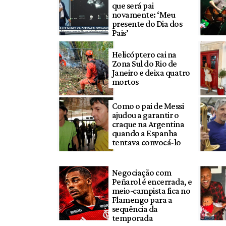
que será pai
novamente: ‘Meu
presente do Dia dos
Pais’
Helicóptero cai na
Zona Sul do Rio de
Janeiro e deixa quatro
mortos
Como o pai de Messi
ajudou a garantir o
craque na Argentina
quando a Espanha
tentava convocá-lo
Negociação com
Peñarol é encerrada, e
meio-campista fica no
Flamengo para a
sequência da
temporada