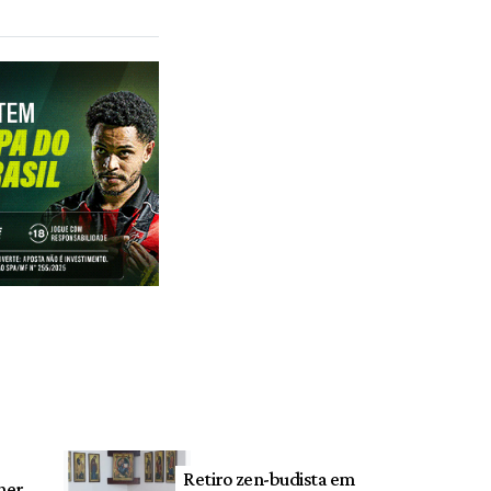
Retiro zen-budista em
ner