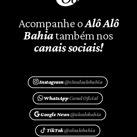
Acompanhe o
Alô Alô
Bahia
também nos
canais sociais!
Instagram
@sitealoalobahia
WhatsApp
Canal Oficial
Google News
@aloalobahia
TikTok
@aloalobahia