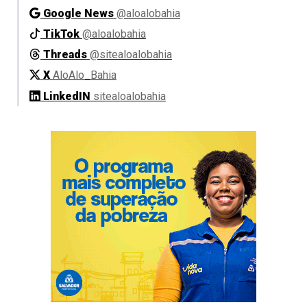
Google News
@aloalobahia
TikTok
@aloalobahia
Threads
@sitealoalobahia
X
AloAlo_Bahia
LinkedIN
sitealoalobahia