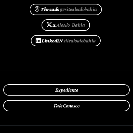
Threads
@sitealoalobahia
X
AloAlo_Bahia
LinkedIN
sitealoalobahia
Expediente
Fale Conosco