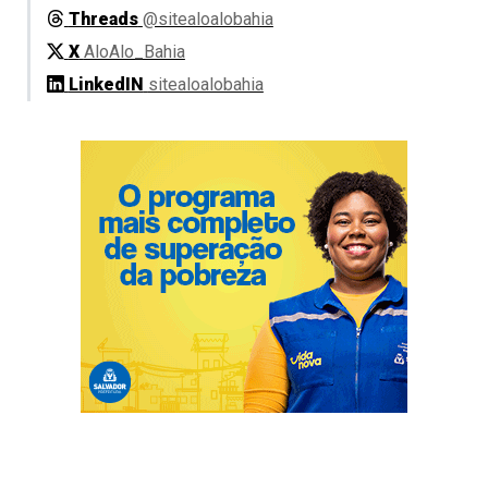
Threads
@sitealoalobahia
X
AloAlo_Bahia
LinkedIN
sitealoalobahia