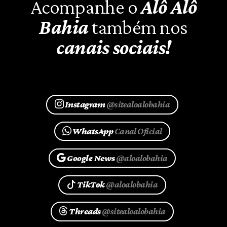
Acompanhe o
Alô Alô
Bahia
também nos
canais sociais!
Instagram
@sitealoalobahia
WhatsApp
Canal Oficial
Google News
@aloalobahia
TikTok
@aloalobahia
Threads
@sitealoalobahia