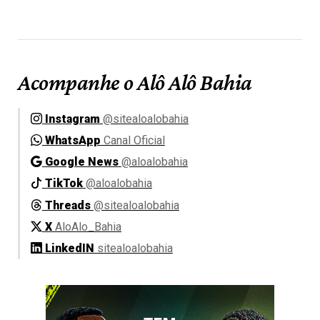
Acompanhe o Alô Alô Bahia
Instagram
@sitealoalobahia
WhatsApp
Canal Oficial
Google News
@aloalobahia
TikTok
@aloalobahia
Threads
@sitealoalobahia
X
AloAlo_Bahia
LinkedIN
sitealoalobahia