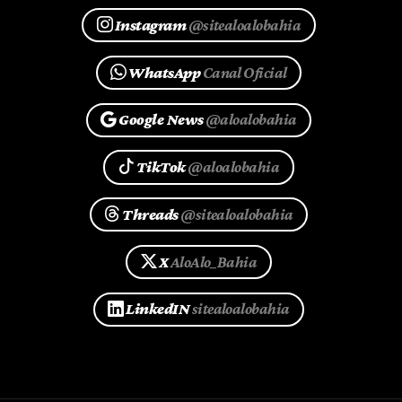
Instagram
@sitealoalobahia
WhatsApp
Canal Oficial
Google News
@aloalobahia
TikTok
@aloalobahia
Threads
@sitealoalobahia
X
AloAlo_Bahia
LinkedIN
sitealoalobahia