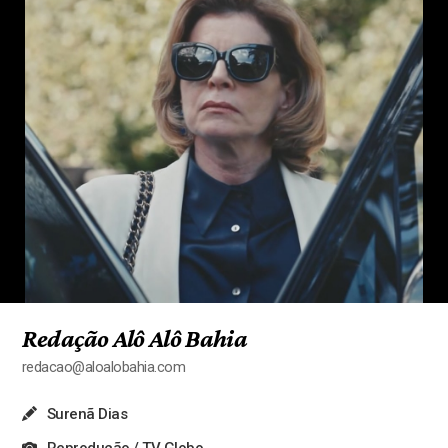
Redação Alô Alô Bahia
redacao@aloalobahia.com
Surenã Dias
Reprodução / TV Globo