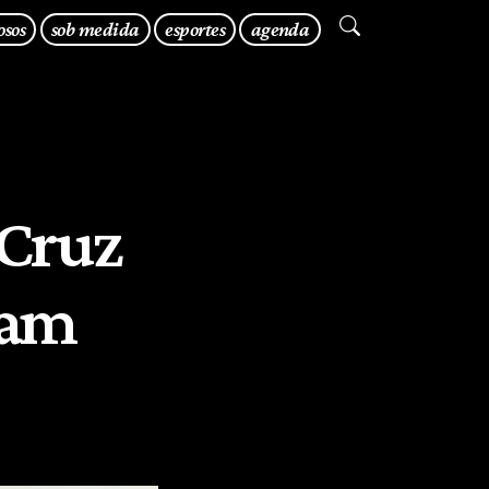
osos
sob medida
esportes
agenda
 Cruz
cam