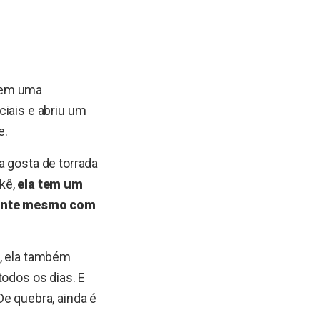
em uma
ciais e abriu um
e.
a gosta de torrada
kê,
ela tem um
sente mesmo com
o, ela também
todos os dias. E
De quebra, ainda é