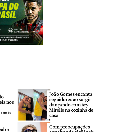
João Gomes encanta
do
seguidores ao surgir
eia nos
dançando com Ary
Mirelle na cozinha de
 mais
casa
Com preocupações
eabre