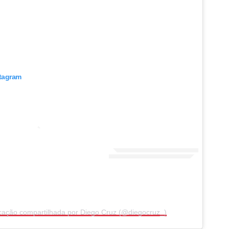
stagram
cação compartilhada por Diego Cruz (@diegocruz_)