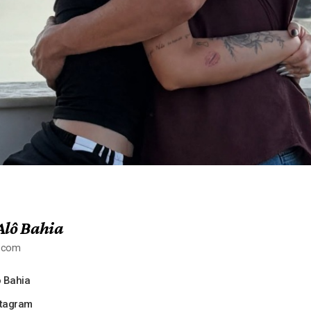
Alô Bahia
a.com
 Bahia
stagram