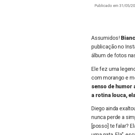
Publicado em 31/05/20
Assumidos!
Bianc
publicação no Inst
álbum de fotos na
Ele fez uma legend
com morango e mel
senso de humor 
a rotina louca, e
Diego ainda exalto
nunca perde a simp
[posso] te falar? 
uma gata. Ela”, es