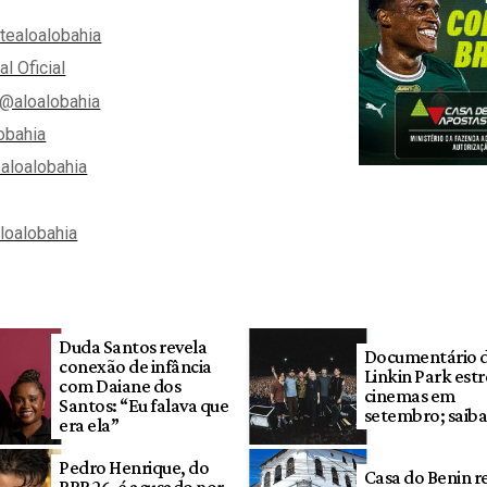
tealoalobahia
al Oficial
@aloalobahia
obahia
aloalobahia
aloalobahia
Duda Santos revela
Documentário 
conexão de infância
Linkin Park estr
com Daiane dos
cinemas em
Santos: “Eu falava que
setembro; saiba
era ela”
Pedro Henrique, do
Casa do Benin r