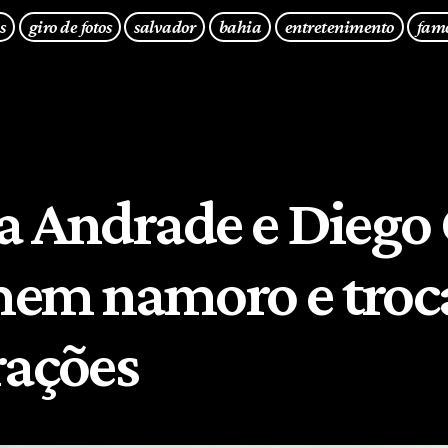
s
giro de fotos
salvador
bahia
entretenimento
fam
a Andrade e Diego
em namoro e tro
rações