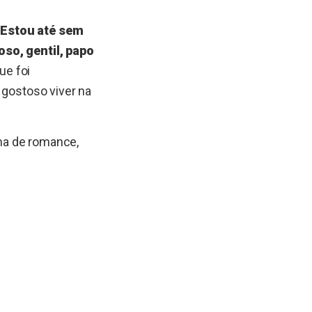
 Estou até sem
oso, gentil, papo
ue foi
 gostoso viver na
ma de romance,