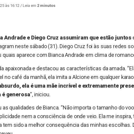
25 às 16:12
/ Leia em
2 minutos
a Andrade e Diego Cruz assumiram que estão juntos
agram neste sábado (31). Diego Cruz foi às suas redes so
s quais aparece com Bianca Andrade em clima de romanc
a apaixonada e destacou as características da amada. “El
 no café da manhã, ela imita a Alcione em qualquer karao
absurdo, ela é uma mãe incrível e extremamente pre
la é generosa
“, iniciou.
u as qualidades de Bianca. “Não importa o tamanho do vo
licidade nem a consciência de onde veio. Ela me inspira, 
Ela tem sido a melhor consequência das minhas escolhas. 
creveu.