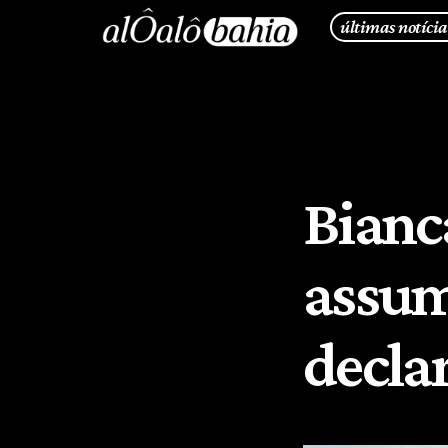
últimas notícia
Bianc
assum
decla