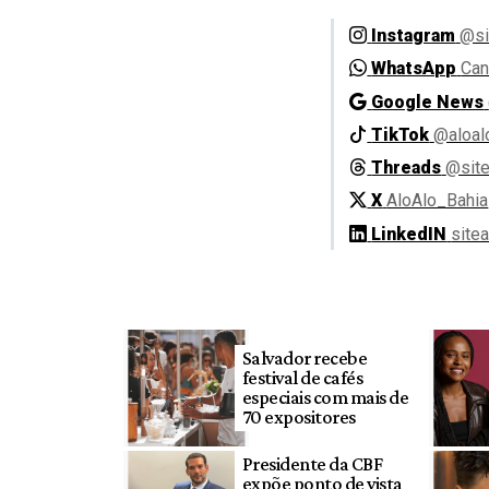
Instagram
@si
WhatsApp
Can
Google News
TikTok
@aloal
Threads
@site
X
AloAlo_Bahia
LinkedIN
site
Salvador recebe
festival de cafés
especiais com mais de
70 expositores
Presidente da CBF
expõe ponto de vista