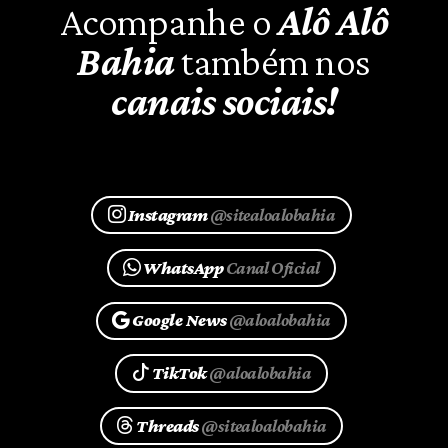
Acompanhe o
Alô Alô
Bahia
também nos
canais sociais!
Instagram
@sitealoalobahia
WhatsApp
Canal Oficial
Google News
@aloalobahia
TikTok
@aloalobahia
Threads
@sitealoalobahia