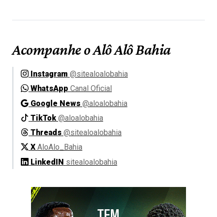
Acompanhe o Alô Alô Bahia
Instagram
@sitealoalobahia
WhatsApp
Canal Oficial
Google News
@aloalobahia
TikTok
@aloalobahia
Threads
@sitealoalobahia
X
AloAlo_Bahia
LinkedIN
sitealoalobahia