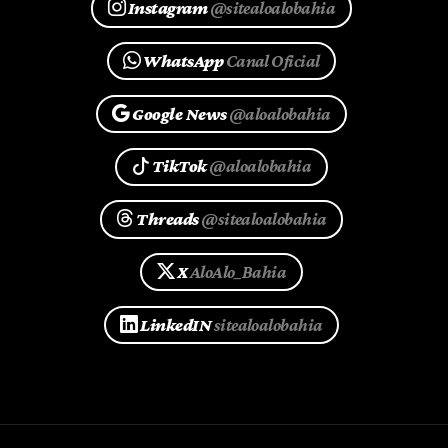
Instagram
@sitealoalobahia
WhatsApp
Canal Oficial
Google News
@aloalobahia
TikTok
@aloalobahia
Threads
@sitealoalobahia
X
AloAlo_Bahia
LinkedIN
sitealoalobahia