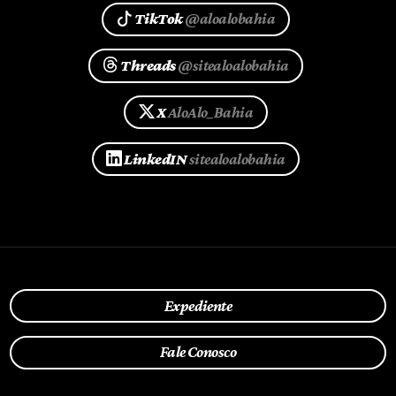
TikTok
@aloalobahia
Threads
@sitealoalobahia
X
AloAlo_Bahia
LinkedIN
sitealoalobahia
Expediente
Fale Conosco