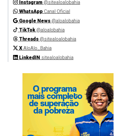
Instagram
@sitealoalobahia
WhatsApp
Canal Oficial
Google News
@aloalobahia
TikTok
@aloalobahia
Threads
@sitealoalobahia
X
AloAlo_Bahia
LinkedIN
sitealoalobahia