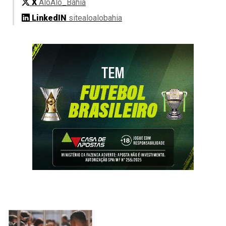
X
AloAlo_Bahia
LinkedIN
sitealoalobahia