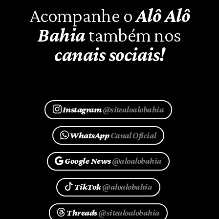
Acompanhe o
Alô Alô
Bahia
também nos
canais sociais!
Instagram
@sitealoalobahia
WhatsApp
Canal Oficial
Google News
@aloalobahia
TikTok
@aloalobahia
Threads
@sitealoalobahia