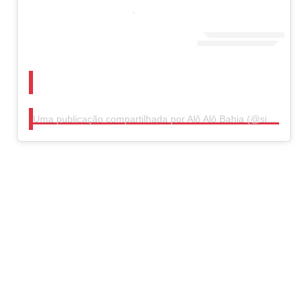
Uma publicação compartilhada por Alô Alô Bahia (@sitealoalobahia)