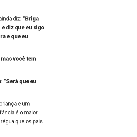
inda diz:
“Briga
e diz que eu sigo
ra e que eu
s, mas você tem
a:
“Será que eu
 criança e um
nfância é o maior
régua que os pais