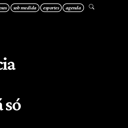
osos
sob medida
esportes
agenda
cia
á só