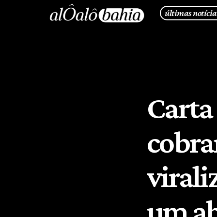
últimas notícia
Carta 
cobra
virali
um ab