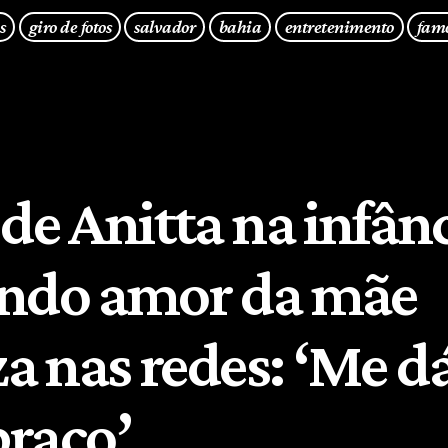
s
giro de fotos
salvador
bahia
entretenimento
fam
de Anitta na infân
ndo amor da mãe
za nas redes: ‘Me d
raço’