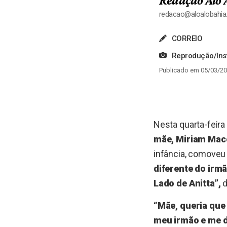
Redação Alô 
redacao@aloalobahi
CORREIO
Reprodução/In
Publicado em 05/03/20
Nesta quarta-feira
mãe, Miriam Mace
infância, comoveu 
diferente do irmã
Lado de Anitta”,
d
“Mãe, queria que
meu irmão e me dá