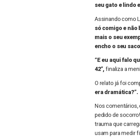
seu gato e lindo 
Assinando como La
só comigo e não 
mais o seu exemp
encho o seu saco
“E eu aqui falo q
42”,
finaliza a me
O relato já foi co
era dramática?”.
Nos comentários,
pedido de socorro! 
trauma que carreg
usam para medir fil