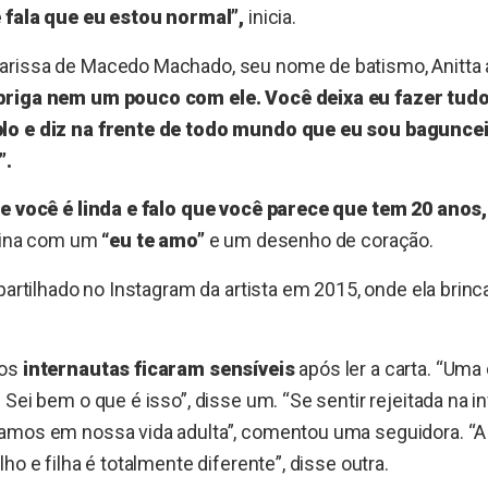
e fala que eu estou normal”,
inicia.
rissa de Macedo Machado, seu nome de batismo, Anitta a
briga nem um pouco com ele. Você deixa eu fazer tudo 
lo e diz na frente de todo mundo que eu sou baguncei
”.
ue você é linda e falo que você parece que tem 20 ano
nina com um
“eu te amo”
e um desenho de coração.
mpartilhado no Instagram da artista em 2015, onde ela brinc
 os
internautas ficaram sensíveis
após ler a carta. “Uma
Sei bem o que é isso”, disse um. “Se sentir rejeitada na i
amos em nossa vida adulta”, comentou uma seguidora. “A 
ho e filha é totalmente diferente”, disse outra.