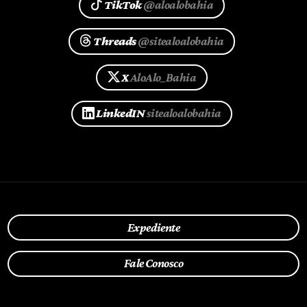
TikTok
@aloalobahia
Threads
@sitealoalobahia
X
AloAlo_Bahia
LinkedIN
sitealoalobahia
Expediente
Fale Conosco