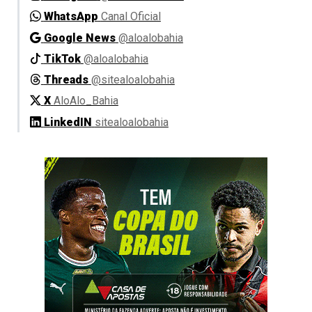
WhatsApp
Canal Oficial
Google News
@aloalobahia
TikTok
@aloalobahia
Threads
@sitealoalobahia
X
AloAlo_Bahia
LinkedIN
sitealoalobahia