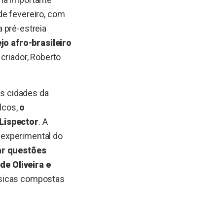
de fevereiro, com
a pré-estreia
jo afro-brasileiro
 criador, Roberto
ês cidades da
alcos,
o
 Lispector
. A
 experimental do
ar questões
de Oliveira e
úsicas compostas