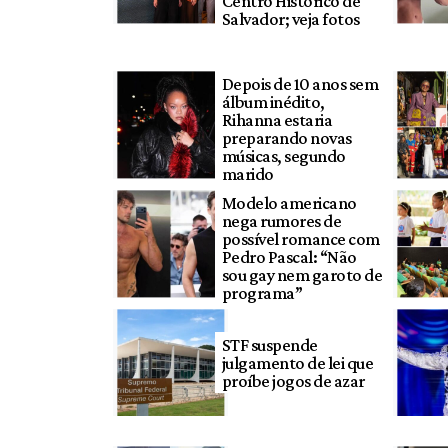
Centro Histórico de
Salvador; veja fotos
Depois de 10 anos sem
álbum inédito,
Rihanna estaria
preparando novas
músicas, segundo
marido
Modelo americano
nega rumores de
possível romance com
Pedro Pascal: “Não
sou gay nem garoto de
programa”
STF suspende
julgamento de lei que
proíbe jogos de azar