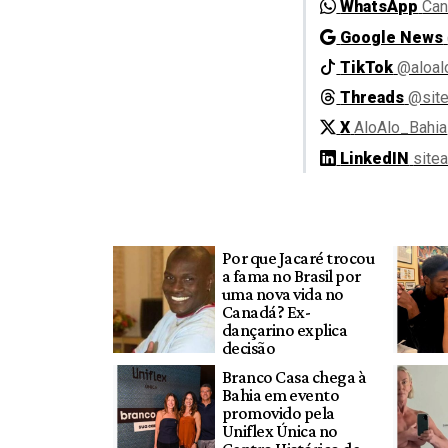
WhatsApp
Can
Google News
TikTok
@aloal
Threads
@site
X
AloAlo_Bahia
LinkedIN
site
Por que Jacaré trocou
a fama no Brasil por
uma nova vida no
Canadá? Ex-
dançarino explica
decisão
Branco Casa chega à
Bahia em evento
promovido pela
Uniflex Única no