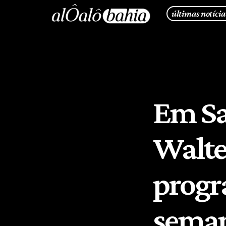
últimas notícia
Em Sa
Walte
progr
seman