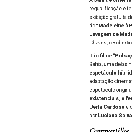
requalificação e t
exibição gratuita d
do
“Madeleine à Pa
Lavagem de Made
Chaves, o Robertin
Já o filme
“Pulsaç
Bahia, uma delas na
espetáculo híbrid
adaptação cinemato
espetáculo origina
existenciais, o fe
Uerla Cardoso
e 
por
Luciano Salv
Compartilhe