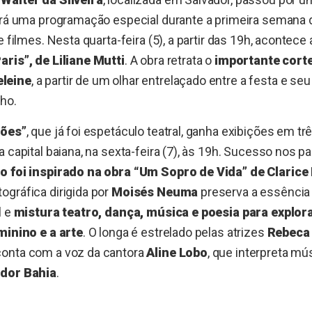
erá uma programação especial durante a primeira semana 
e filmes. Nesta quarta-feira (5), a partir das 19h, acontece 
ris”, de Liliane Mutti
. A obra retrata o
importante corte
leine
, a partir de um olhar entrelaçado entre a festa e seu
ho.
ões”
, que já foi espetáculo teatral, ganha exibições em tr
 capital baiana, na sexta-feira (7), às 19h. Sucesso nos p
o foi inspirado na obra “Um Sopro de Vida” de Clarice
gráfica dirigida por
Moisés Neuma
preserva a essência
l e
mistura teatro, dança, música e poesia para explor
minino e a arte
. O longa é estrelado pelas atrizes
Rebeca 
conta com a voz da cantora
Aline Lobo
, que interpreta m
ador Bahia
.