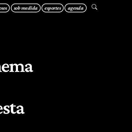
osos
sob medida
esportes
agenda
inema
esta