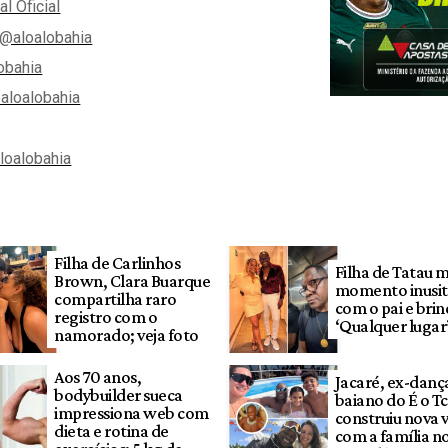
al Oficial
@aloalobahia
obahia
aloalobahia
aloalobahia
Filha de Carlinhos
Filha de Tatau 
Brown, Clara Buarque
momento inusi
compartilha raro
com o pai e brin
registro com o
‘Qualquer lugar
namorado; veja foto
Aos 70 anos,
Jacaré, ex-danç
bodybuilder sueca
baiano do É o T
impressiona web com
construiu nova 
dieta e rotina de
com a família n