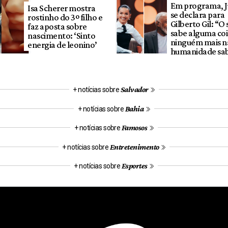
Em programa, Ju
Isa Scherer mostra
se declara para
rostinho do 3º filho e
Gilberto Gil: “O
faz aposta sobre
sabe alguma coi
nascimento: ‘Sinto
ninguém mais n
energia de leonino’
humanidade sa
Salvador
+ notícias sobre
Bahia
+ notícias sobre
Famosos
+ notícias sobre
Entretenimento
+ notícias sobre
Esportes
+ notícias sobre