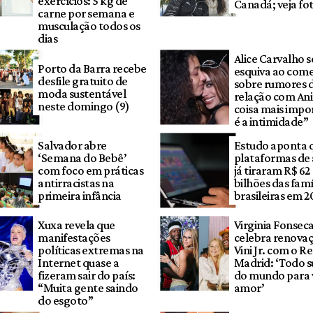
exercícios: 5 kg de
Canadá; veja fo
carne por semana e
musculação todos os
dias
Alice Carvalho s
Porto da Barra recebe
esquiva ao com
desfile gratuito de
sobre rumores 
moda sustentável
relação com Ani
neste domingo (9)
coisa mais impo
é a intimidade”
Salvador abre
Estudo aponta 
‘Semana do Bebê’
plataformas de
com foco em práticas
já tiraram R$ 62
antirracistas na
bilhões das famí
primeira infância
brasileiras em 2
Xuxa revela que
Virginia Fonsec
manifestações
celebra renova
políticas extremas na
Vini Jr. com o Re
Internet quase a
Madrid: ‘Todo s
fizeram sair do país:
do mundo para 
“Muita gente saindo
amor’
do esgoto”