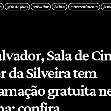
s
giro de fotos
salvador
bahia
entretenimento
fam
lvador, Sala de C
r da Silveira tem
amação gratuita n
a; confira