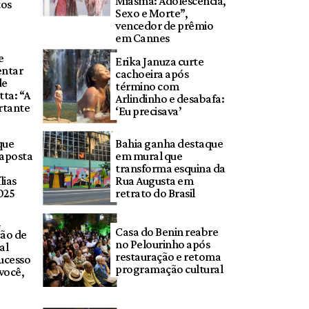
Miasma: Adolescência,
tos
Sexo e Morte”,
vencedor de prêmio
em Cannes
e
Erika Januza curte
entar
cachoeira após
de
término com
tta: “A
Arlindinho e desabafa:
rtante
‘Eu precisava’
que
Bahia ganha destaque
 aposta
em mural que
transforma esquina da
lias
Rua Augusta em
025
retrato do Brasil
a
Casa do Benin reabre
ção de
no Pelourinho após
al
restauração e retoma
ucesso
programação cultural
você,