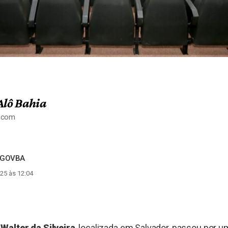
Alô Bahia
a.com
a/GOVBA
25 às 12:04
Walter da Silveira
, localizada em Salvador, passou por 