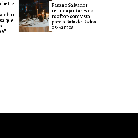
liette
Fasano Salvador
retoma jantares no
 senhor
rooftop com vista
sa que
para a Baía de Todos-
a
os-Santos
be”