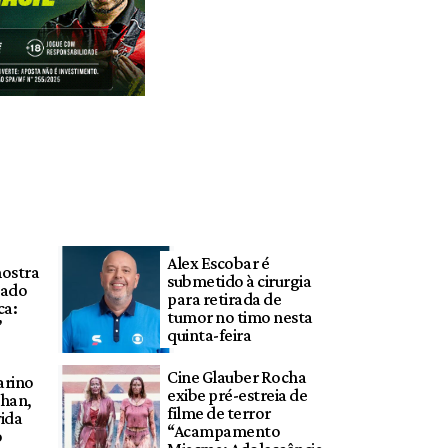
Alex Escobar é
mostra
submetido à cirurgia
tado
para retirada de
ca:
tumor no timo nesta
’
quinta-feira
Cine Glauber Rocha
arino
exibe pré-estreia de
chan,
filme de terror
vida
“Acampamento
o