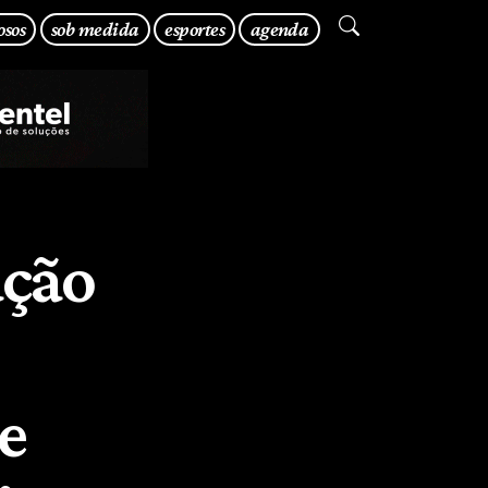
osos
sob medida
esportes
agenda
ação
e