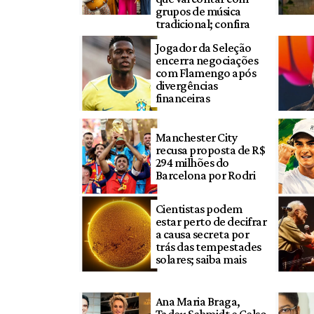
grupos de música
tradicional; confira
Jogador da Seleção
encerra negociações
com Flamengo após
divergências
financeiras
Manchester City
recusa proposta de R$
294 milhões do
Barcelona por Rodri
Cientistas podem
estar perto de decifrar
a causa secreta por
trás das tempestades
solares; saiba mais
Ana Maria Braga,
Tadeu Schmidt e Celso