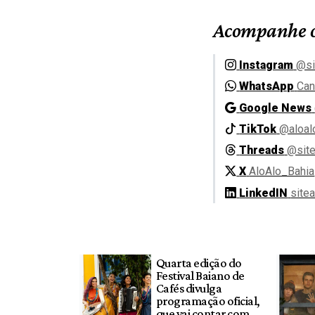
Acompanhe o
Instagram
@si
WhatsApp
Can
Google News
TikTok
@aloal
Threads
@site
X
AloAlo_Bahia
LinkedIN
site
Quarta edição do
Festival Baiano de
Cafés divulga
programação oficial,
que vai contar com