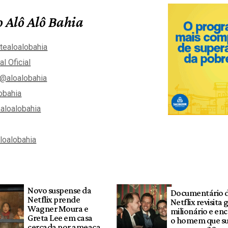
 Alô Alô Bahia
tealoalobahia
al Oficial
@aloalobahia
obahia
aloalobahia
aloalobahia
Novo suspense da
Documentário 
Netflix prende
Netflix revisita 
Wagner Moura e
milionário e en
Greta Lee em casa
o homem que s
cercada por ameaça