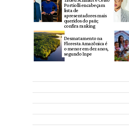
Portiolli encabeçam
lista de
apresentadores mais
queridos do país;
confira ranking
Desmatamento na
Floresta Amazônica é
o menor em dez anos,
segundo Inpe