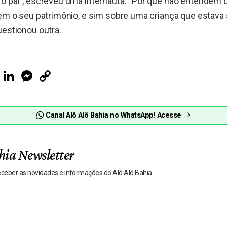
 o pai”, escreveu uma internauta. “Por que não entendem 
nem o seu patrimônio, e sim sobre uma criança que estava
uestionou outra.
ook
Telegram
LinkedIn
Messenger
Copy
Link
Canal Alô Alô Bahia no WhatsApp! Acesse
hia Newsletter
receber as novidades e informações do Alô Alô Bahia