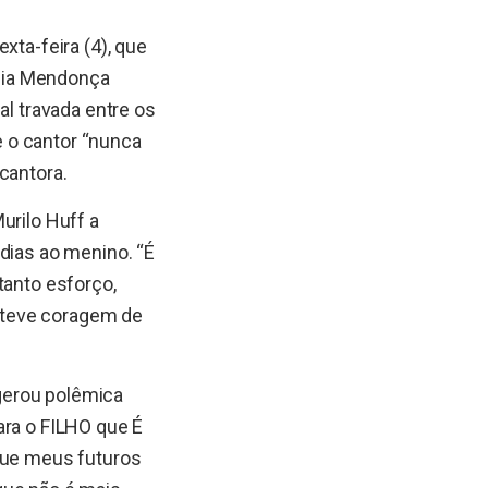
xta-feira (4), que
ília Mendonça
al travada entre os
ue o cantor “nunca
cantora.
urilo Huff a
dias ao menino. “É
tanto esforço,
 teve coragem de
 gerou polêmica
ara o FILHO que É
 que meus futuros