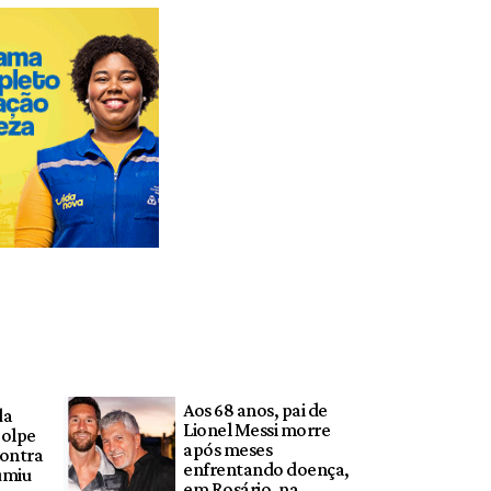
Aos 68 anos, pai de
da
Lionel Messi morre
golpe
após meses
contra
enfrentando doença,
umiu
em Rosário, na