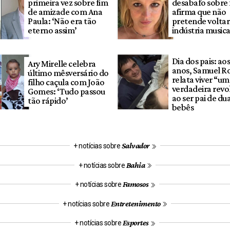
primeira vez sobre fim
desabafo sobre
de amizade com Ana
afirma que não
Paula: ‘Não era tão
pretende voltar
eterno assim’
indústria musica
Dia dos pais: ao
Ary Mirelle celebra
anos, Samuel R
último mêsversário do
relata viver “u
filho caçula com João
verdadeira revo
Gomes: ‘Tudo passou
ao ser pai de du
tão rápido’
bebês
Salvador
+ notícias sobre
Bahia
+ notícias sobre
Famosos
+ notícias sobre
Entretenimento
+ notícias sobre
Esportes
+ notícias sobre