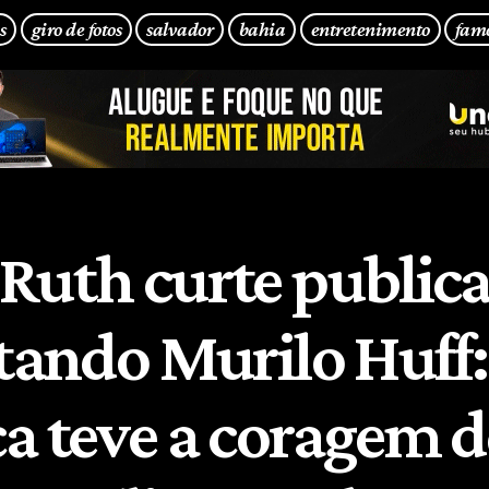
s
giro de fotos
salvador
bahia
entretenimento
fam
Ruth curte public
etando Murilo Huff:
a teve a coragem d