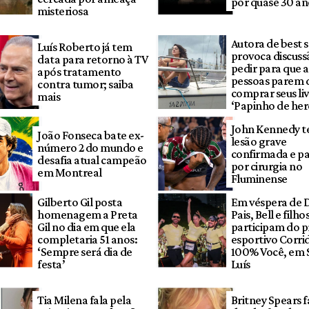
por quase 30 an
misteriosa
Autora de best s
Luís Roberto já tem
provoca discuss
data para retorno à TV
pedir para que a
após tratamento
pessoas parem 
contra tumor; saiba
comprar seus liv
mais
‘Papinho de her
John Kennedy 
João Fonseca bate ex-
lesão grave
número 2 do mundo e
confirmada e pa
desafia atual campeão
por cirurgia no
em Montreal
Fluminense
Gilberto Gil posta
Em véspera de D
homenagem a Preta
Pais, Bell e filho
Gil no dia em que ela
participam do p
completaria 51 anos:
esportivo Corri
‘Sempre será dia de
100% Você, em 
festa’
Luís
Tia Milena fala pela
Britney Spears f