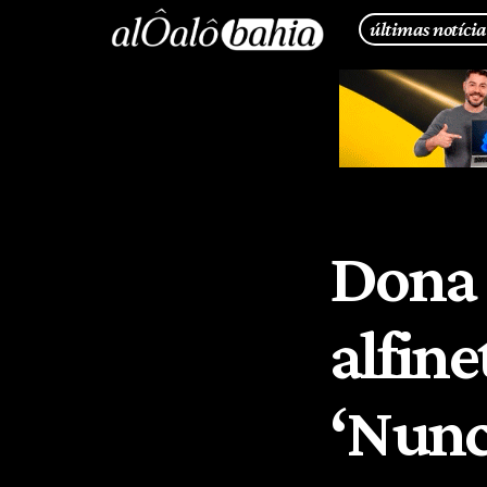
últimas notícia
Dona 
alfin
‘Nunc