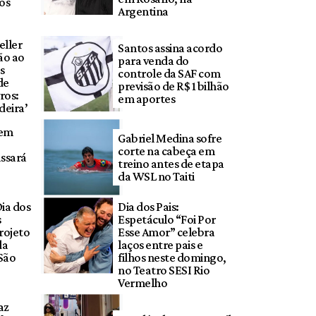
os
Argentina
eller
Santos assina acordo
ão ao
para venda do
s
controle da SAF com
de
previsão de R$ 1 bilhão
ros:
em aportes
deira’
tem
Gabriel Medina sofre
corte na cabeça em
ssará
treino antes de etapa
da WSL no Taiti
ia dos
Dia dos Pais:
s
Espetáculo “Foi Por
rojeto
Esse Amor” celebra
da
laços entre pais e
São
filhos neste domingo,
no Teatro SESI Rio
Vermelho
az