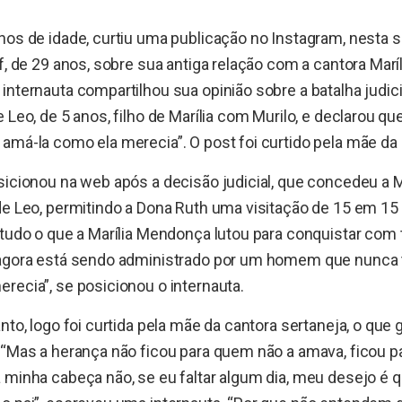
nos de idade, curtiu uma publicação no Instagram, nesta se
ff, de 29 anos, sobre sua antiga relação com a cantora Mar
internauta compartilhou sua opinião sobre a batalha judici
 Leo, de 5 anos, filho de Marília com Murilo, e declarou q
amá-la como ela merecia”. O post foi curtido pela mãe da 
sicionou na web após a decisão judicial, que concedeu a M
de Leo, permitindo a Dona Ruth uma visitação de 15 em 15 
 tudo o que a Marília Mendonça lutou para conquistar com 
 agora está sendo administrado por um homem que nunca
recia”, se posicionou o internauta.
anto, logo foi curtida pela mãe da cantora sertaneja, o que
 “Mas a herança não ficou para quem não a amava, ficou p
 minha cabeça não, se eu faltar algum dia, meu desejo é