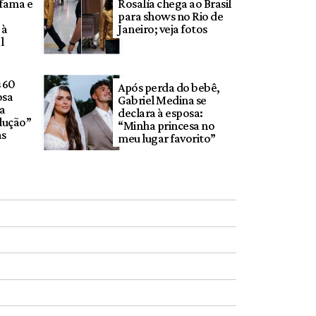
 fama e
Rosalía chega ao Brasil
para shows no Rio de
 à
Janeiro; veja fotos
l
s 60
Após perda do bebê,
osa
Gabriel Medina se
ma
declara à esposa:
lução”
“Minha princesa no
as
meu lugar favorito”