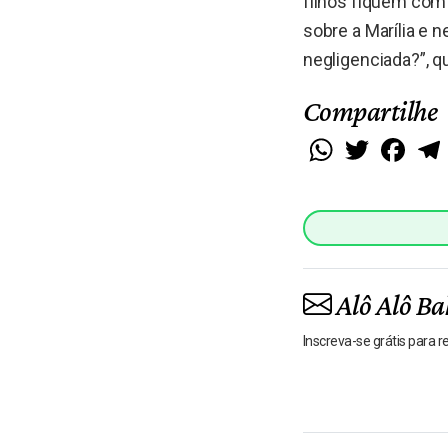
filhos fiquem com
sobre a Marília e 
negligenciada?”, q
Compartilhe
WhatsApp
Twitter
Faceb
Alô Alô Ba
Inscreva-se grátis para 