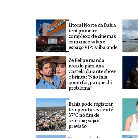
Litoral Norte da Bahia
terá primeiro
complexo de cinemas
com cinco salas e
espaço VIP; saiba onde
Zé Felipe manda
recado para Ana
Castela durante show
e brinca: ‘Não fala
quem foi, porque dá
problema’
Bahia pode registrar
temperaturas de até
37°C no fim de
semana; veja a
previsão