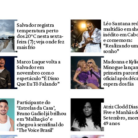
Léo Santana re
Salvador registra
multidão em s
temperatura perto
inédito em Cab
dos 20°C nesta sexta-
e comemora:
feira (7); veja onde fez
“Realizando um
mais frio
sonho”
Marco Luque volta a
Madonna e Kyli
Salvador em
Minogue lança
novembro com o
primeira parcer
espetáculo “É Disso
oficial após déc
Que Eu Tô Falando”
espera dos fãs
Participante do
Atriz Clodd Dias
‘Estrelas da Casa’,
Five e Manhãs d
Bruno Gadiol já brilhou
Setembro, morr
em ‘Malhação’ e
49 anos
chegou à semifinal do
‘The Voice Brasil’