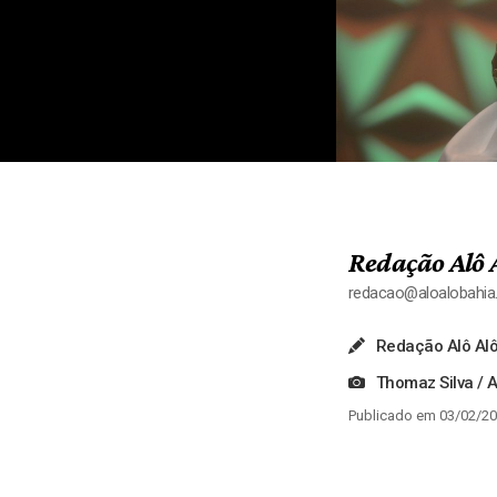
Redação Alô 
redacao@aloalobahi
Redação Alô Alô
Thomaz Silva / A
Publicado em 03/02/20