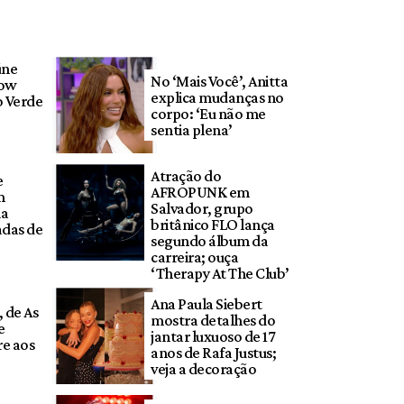
úne
No ‘Mais Você’, Anitta
how
explica mudanças no
o Verde
corpo: ‘Eu não me
sentia plena’
Atração do
e
AFROPUNK em
m
Salvador, grupo
ia
britânico FLO lança
adas de
segundo álbum da
carreira; ouça
‘Therapy At The Club’
Ana Paula Siebert
, de As
mostra detalhes do
e
jantar luxuoso de 17
e aos
anos de Rafa Justus;
veja a decoração