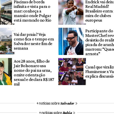
Piscinas de borda
Endrick vai deix
infinita e vista para o
Real Madrid?
mar: conheça a
Brasileiro entra
mansão onde Pulgar
mira de clubes
está morando no Rio
europeus
Participante do
Vai dar praia? Veja
MasterChef rev
como fica o tempo em
desistiu do reali
Salvador neste fim de
picada de aranh
semana
marrom: “Quase
arrasta”
Aos 28 anos, filho de
Jair Bolsonaro usa
Casal que virali
nome do pai na urna,
Fluminense x V
omite orientação
explica discussã
sexual e declara R$ 187
mil
Salvador
+ notícias sobre
Bahia
+ notícias sobre