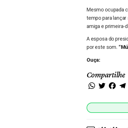
Mesmo ocupada c
tempo para lançar 
amiga e primeira-
A esposa do presid
por este som.
“Mús
Ouça:
Compartilhe
WhatsApp
Twitter
Faceb