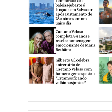
Temporada das
baleias-jubarte é
lançada em Salvador
após avistamento de
28 animais em um
único dia
Caetano Veloso
completa 84 anos e
recebe homenagem
emocionante de Maria
Bethânia
Gilberto Gil celebra
aniversário de
Caetano Veloso com
homenagem especial:
“Estamos ficando
velhinhos juntos”