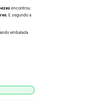
nezes
encontrou
res
. E segundo a
itando embalada