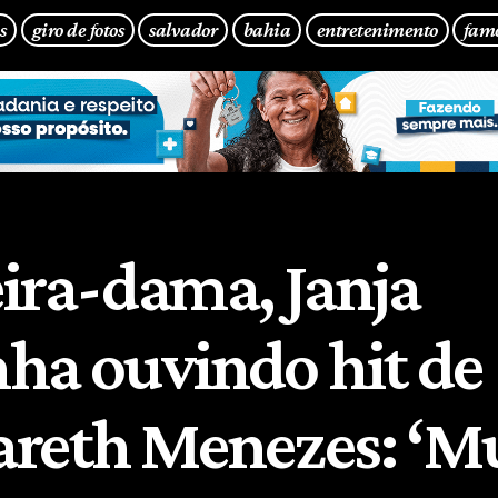
s
giro de fotos
salvador
bahia
entretenimento
fam
ira-dama, Janja
ha ouvindo hit de
reth Menezes: ‘M