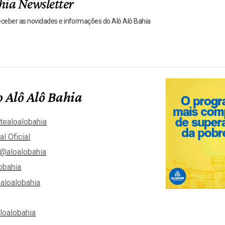
hia Newsletter
receber as novidades e informações do Alô Alô Bahia
 Alô Alô Bahia
tealoalobahia
al Oficial
@aloalobahia
obahia
aloalobahia
aloalobahia