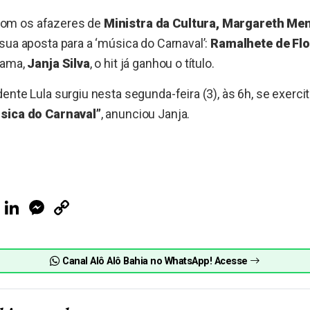
om os afazeres de
Ministra da Cultura, Margareth Me
sua aposta para a ‘música do Carnaval’:
Ramalhete de Flo
dama,
Janja Silva
, o hit já ganhou o título.
ente Lula surgiu nesta segunda-feira (3), às 6h, se exerc
ica do Carnaval”
, anunciou Janja.
ook
Telegram
LinkedIn
Messenger
Copy
Link
Canal Alô Alô Bahia no WhatsApp! Acesse