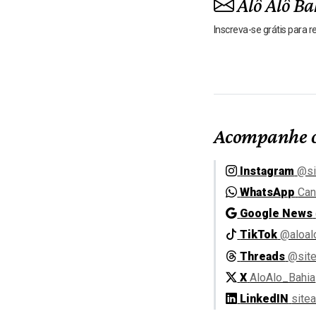
Alô Alô Ba
Inscreva-se grátis para 
Acompanhe o
Instagram
@si
WhatsApp
Can
Google News
TikTok
@aloal
Threads
@site
X
AloAlo_Bahia
LinkedIN
site