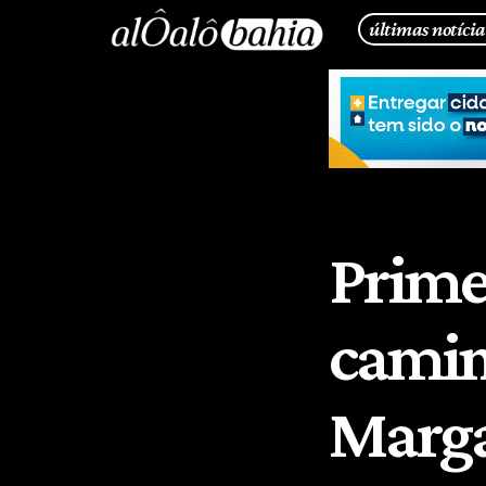
últimas notícia
Prime
camin
Marga