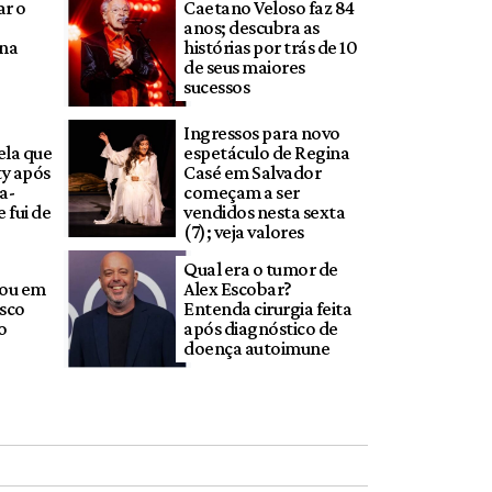
ar o
Caetano Veloso faz 84
anos; descubra as
 na
histórias por trás de 10
de seus maiores
sucessos
Ingressos para novo
ela que
espetáculo de Regina
ty após
Casé em Salvador
a-
começam a ser
 fui de
vendidos nesta sexta
(7); veja valores
Qual era o tumor de
zou em
Alex Escobar?
asco
Entenda cirurgia feita
o
após diagnóstico de
doença autoimune