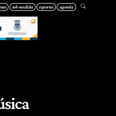
osos
sob medida
esportes
agenda
úsica