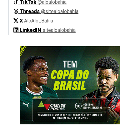
TikTok
@aloalobahia
Threads
@sitealoalobahia
X
AloAlo_Bahia
LinkedIN
sitealoalobahia