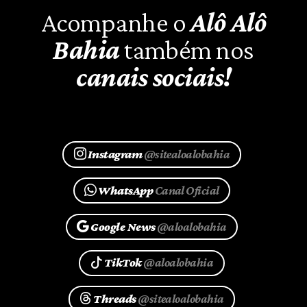
Acompanhe o
Alô Alô
Bahia
também nos
canais sociais!
Instagram
@sitealoalobahia
WhatsApp
Canal Oficial
Google News
@aloalobahia
TikTok
@aloalobahia
Threads
@sitealoalobahia