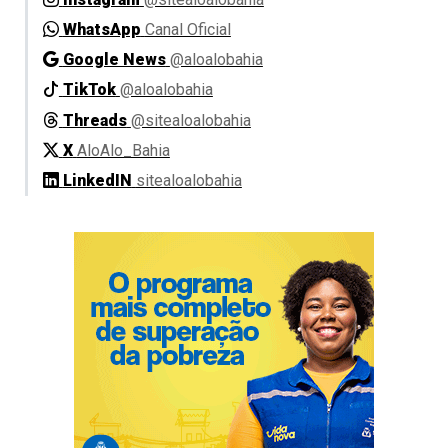
WhatsApp
Canal Oficial
Google News
@aloalobahia
TikTok
@aloalobahia
Threads
@sitealoalobahia
X
AloAlo_Bahia
LinkedIN
sitealoalobahia