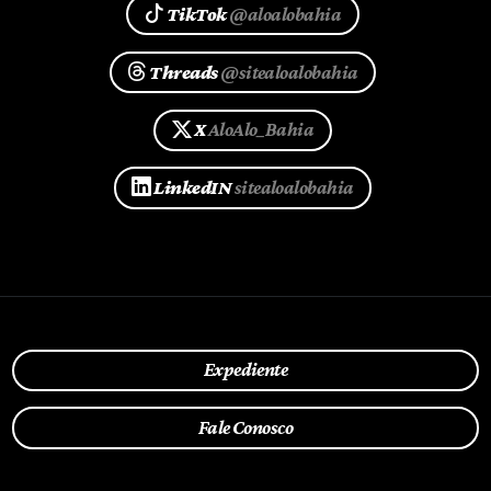
TikTok
@aloalobahia
Threads
@sitealoalobahia
X
AloAlo_Bahia
LinkedIN
sitealoalobahia
Expediente
Fale Conosco