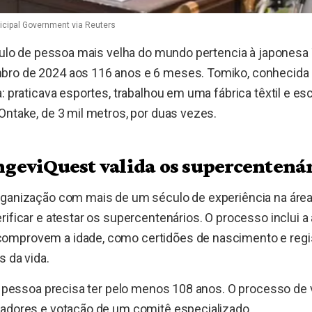
icipal Government via Reuters
ítulo de pessoa mais velha do mundo pertencia à japonesa
ro de 2024 aos 116 anos e 6 meses. Tomiko, conhecida po
a: praticava esportes, trabalhou em uma fábrica têxtil e e
Ontake, de 3 mil metros, por duas vezes.
geviQuest valida os supercentenár
rganização com mais de um século de experiência na área
rificar e atestar os supercentenários. O processo inclui a 
mprovem a idade, como certidões de nascimento e regi
s da vida.
 a pessoa precisa ter pelo menos 108 anos. O processo de 
sadores e votação de um comitê especializado.