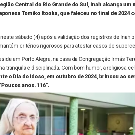
Região Central do Rio Grande do Sul, Inah alcança um 
japonesa Tomiko Itooka, que faleceu no final de 2024
o neste sábado (4) após a validação dos registros de Inah 
 mantém critérios rigorosos para atestar casos de superce
eside em Porto Alegre, na casa da Congregação Irmãs Tere
na tranquila e disciplinada. Com bom humor, a religiosa ce
te o Dia do Idoso, em outubro de 2024, brincou ao se
 “Poucos anos. 116”.