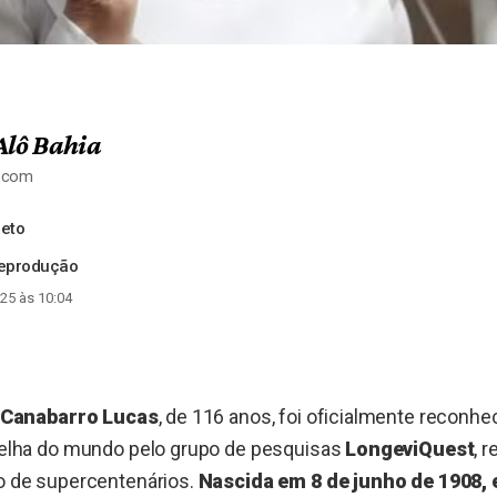
Alô Bahia
a.com
Neto
Reprodução
25 às 10:04
 Canabarro Lucas
, de 116 anos, foi oficialmente reconh
elha do mundo pelo grupo de pesquisas
LongeviQuest
, 
 de supercentenários.
Nascida em 8 de junho de 1908,