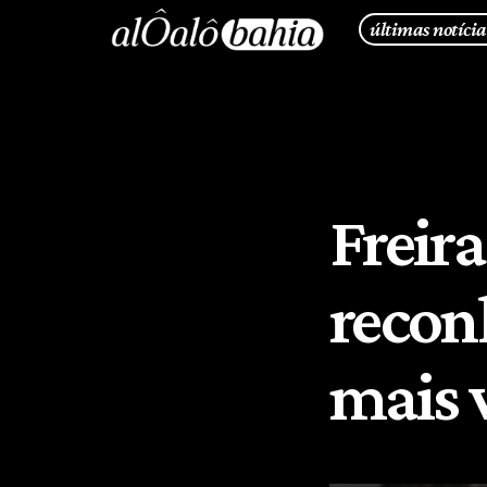
últimas notícia
Freira
recon
mais 