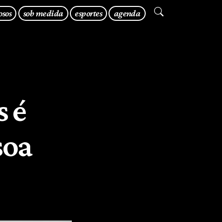
osos
sob medida
esportes
agenda
s é
soa