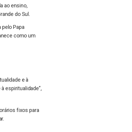
a ao ensino,
rande do Sul.
a pelo Papa
rmanece como um
tualidade e à
à espiritualidade”,
rários fixos para
r.