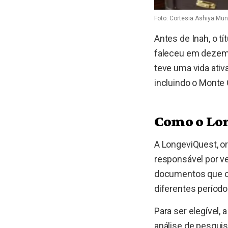
Foto: Cortesia Ashiya Mun
Antes de Inah, o t
faleceu em dezemb
teve uma vida ativ
incluindo o Monte 
Como o Lon
A LongeviQuest, o
responsável por ve
documentos que co
diferentes período
Para ser elegível,
análise de pesqui