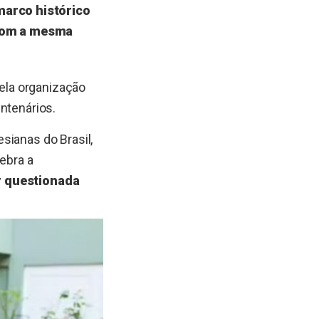
marco histórico
 com a mesma
pela organização
ntenários.
sianas do Brasil,
lebra a
r questionada