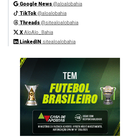
Google News
@aloalobahia
TikTok
@aloalobahia
Threads
@sitealoalobahia
X
AloAlo_Bahia
LinkedIN
sitealoalobahia