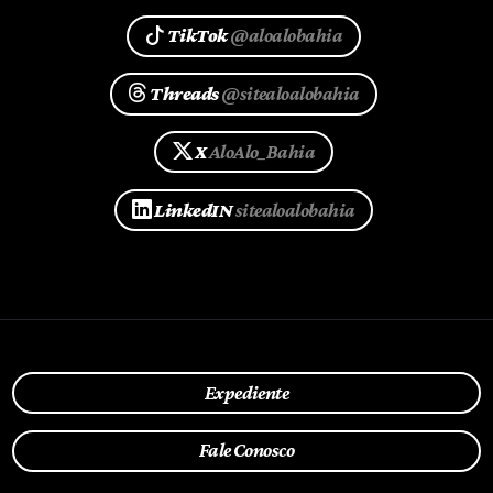
TikTok
@aloalobahia
Threads
@sitealoalobahia
X
AloAlo_Bahia
LinkedIN
sitealoalobahia
Expediente
Fale Conosco