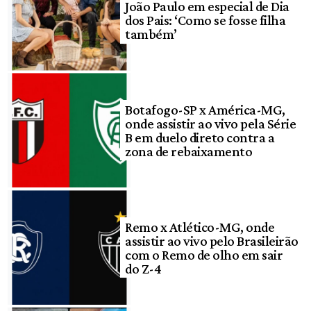
João Paulo em especial de Dia
dos Pais: ‘Como se fosse filha
também’
Botafogo-SP x América-MG,
onde assistir ao vivo pela Série
B em duelo direto contra a
zona de rebaixamento
Remo x Atlético-MG, onde
assistir ao vivo pelo Brasileirão
com o Remo de olho em sair
do Z-4