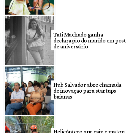
Tati Machado ganha
declaração do marido em post
de aniversário
Hub Salvador abre chamada
de inovação para startups
baianas
Helicóptero que caiu e matou