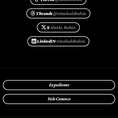
Threads
@sitealoalobahia
X
AloAlo_Bahia
LinkedIN
sitealoalobahia
Expediente
Fale Conosco