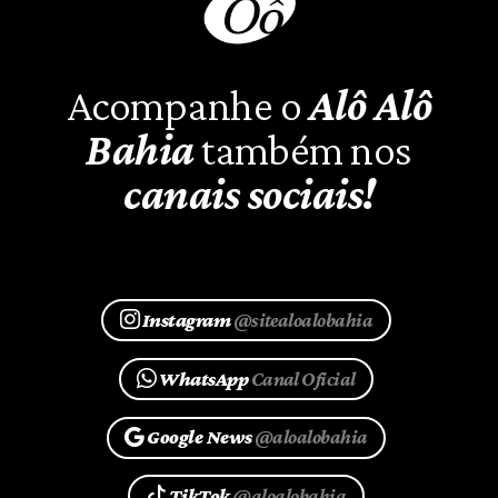
Acompanhe o
Alô Alô
Bahia
também nos
canais sociais!
Instagram
@sitealoalobahia
WhatsApp
Canal Oficial
Google News
@aloalobahia
TikTok
@aloalobahia