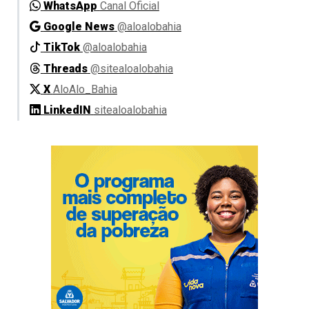
WhatsApp
Canal Oficial
Google News
@aloalobahia
TikTok
@aloalobahia
Threads
@sitealoalobahia
X
AloAlo_Bahia
LinkedIN
sitealoalobahia