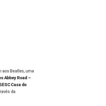
m aos Beatles, uma
es Abbey Road –
 SESC Casa do
través da