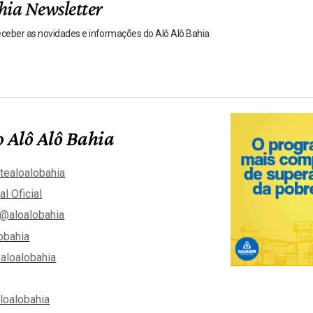
hia Newsletter
receber as novidades e informações do Alô Alô Bahia
 Alô Alô Bahia
tealoalobahia
al Oficial
@aloalobahia
obahia
aloalobahia
aloalobahia