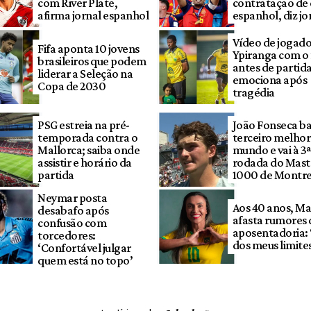
com River Plate,
contratação de
afirma jornal espanhol
espanhol, diz jo
Vídeo de jogado
Fifa aponta 10 jovens
Ypiranga com o 
brasileiros que podem
antes de partid
liderar a Seleção na
emociona após
Copa de 2030
tragédia
PSG estreia na pré-
João Fonseca ba
temporada contra o
terceiro melhor
Mallorca; saiba onde
mundo e vai à 3ª
assistir e horário da
rodada do Mast
partida
1000 de Montre
Neymar posta
Aos 40 anos, Ma
desabafo após
afasta rumores 
confusão com
aposentadoria: 
torcedores:
dos meus limite
‘Confortável julgar
quem está no topo’