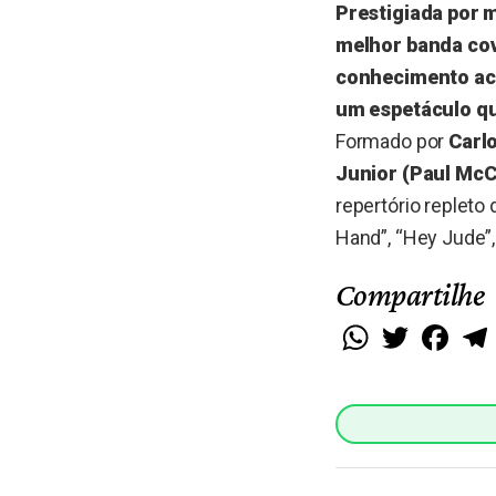
Prestigiada por m
melhor banda cov
conhecimento acu
um espetáculo qu
Formado por
Carl
Junior (Paul Mc
repertório repleto
Hand”, “Hey Jude”, 
Compartilhe
WhatsApp
Twitter
Faceb