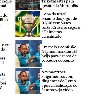
 craque
Ticketmaster para
rnal
gestão do MorumBis
Copa do Brasil:
r do
resumo dos jogos de
filho
05/08 tem Vasco
a
forte, Cruzeiro seguro
e Palmeiras
classificado
te ex-
Em meio a confusão,
 do
Neymar mandou até
beijo para esposa de
ers
torcedor do Remo
al
Neymar troca
rta
xingamentos com
de
dirigentes do Remo
‘Sei
após classificação do
s’
Santos; veja vídeo