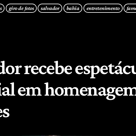
s
giro de fotos
salvador
bahia
entretenimento
fam
dor recebe espetác
ial em homenagem
es