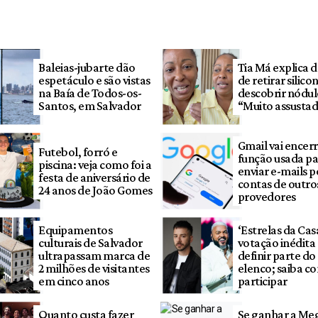
Baleias-jubarte dão
Tia Má explica 
espetáculo e são vistas
de retirar silico
na Baía de Todos-os-
descobrir nódul
Santos, em Salvador
“Muito assusta
Gmail vai encer
Futebol, forró e
função usada p
piscina: veja como foi a
enviar e-mails p
festa de aniversário de
contas de outro
24 anos de João Gomes
provedores
Equipamentos
‘Estrelas da Cas
culturais de Salvador
votação inédita
ultrapassam marca de
definir parte do
2 milhões de visitantes
elenco; saiba c
em cinco anos
participar
Quanto custa fazer
Se ganhar a Me