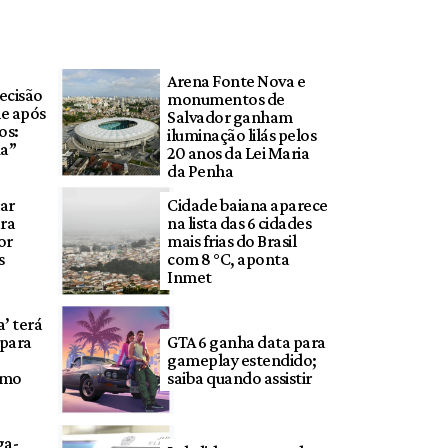
Arena Fonte Nova e
decisão
monumentos de
ne após
Salvador ganham
os:
iluminação lilás pelos
da”
20 anos da Lei Maria
da Penha
rar
Cidade baiana aparece
ara
na lista das 6 cidades
or
mais frias do Brasil
s
com 8 °C, aponta
Inmet
a’ terá
 para
GTA 6 ganha data para
gameplay estendido;
omo
saiba quando assistir
ga-