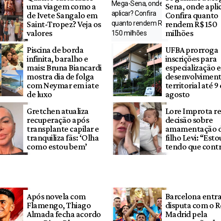
uma viagem como a
Sena, onde apli
de Ivete Sangalo em
Confira quanto
Saint-Tropez? Veja os
rendem R$ 150
valores
milhões
Piscina de borda
UFBA prorroga
infinita, baralho e
inscrições para
mais: Bruna Biancardi
especialização 
mostra dia de folga
desenvolvimen
com Neymar em iate
territorial até 9
de luxo
agosto
Gretchen atualiza
Lore Improta re
recuperação após
decisão sobre
transplante capilar e
amamentação 
tranquiliza fãs: ‘Olha
filho Levi: “Esto
como estou bem’
tendo que contr
Após novela com
Barcelona entra
Flamengo, Thiago
disputa com o R
Almada fecha acordo
Madrid pela