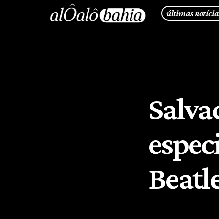
últimas notícia
Salva
espec
Beatl