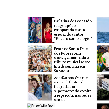
Bailarina de Leonardo
reage após ser
comparada com a
esposa do cantor:
“Encaro como elogio”
Festa de Santa Dulce
dos Pobres terá
shows, caminhada e
tributo musical neste
fim de semana em
Salvador
Aos 42 anos, Suzane
von Richthofen é
flagrada em
supermercado e volta
a repercutir nas redes
sociais