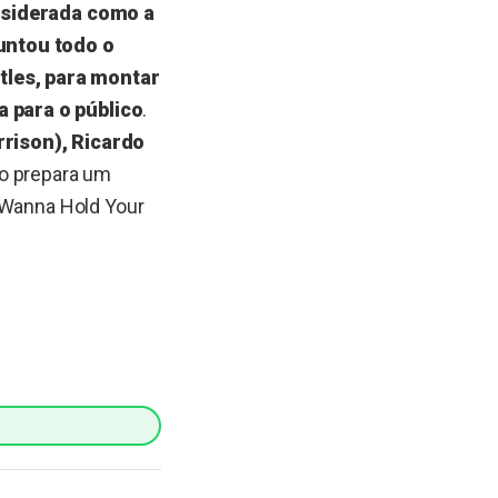
onsiderada como a
untou todo o
les, para montar
 para o público
.
rrison), Ricardo
po prepara um
I Wanna Hold Your