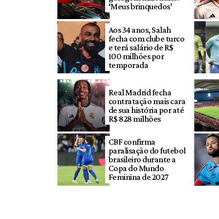
‘Meus brinquedos’
Aos 34 anos, Salah
fecha com clube turco
e terá salário de R$
100 milhões por
temporada
Real Madrid fecha
contratação mais cara
de sua história por até
R$ 828 milhões
CBF confirma
paralisação do futebol
brasileiro durante a
Copa do Mundo
Feminina de 2027