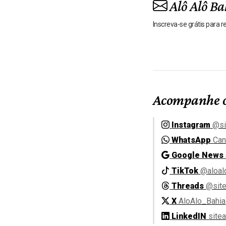
Alô Alô Ba
Inscreva-se grátis para 
Acompanhe o
Instagram
@si
WhatsApp
Can
Google News
TikTok
@aloal
Threads
@site
X
AloAlo_Bahia
LinkedIN
site