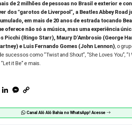
ais de 2 milhões de pessoas no Brasil e exterior e c
er dos “garotos de Liverpool”, a Beatles Abbey Road j
mulado, em mais de 20 anos de estrada tocando Beat
e oferece não só a música, mas uma experiência única
os Picchi (Ringo Starr), Maury D’Ambrosio (George Ha
Cartney) e Luis Fernando Gomes (John Lennon)
, o gru
 de sucessos como “Twist and Shout”, “She Loves You”, “
“Let it Be” e mais.
ook
Telegram
LinkedIn
Messenger
Copy
Link
Canal Alô Alô Bahia no WhatsApp! Acesse