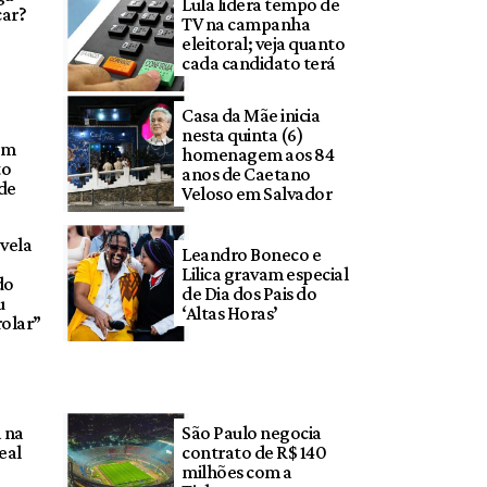
Lula lidera tempo de
car?
TV na campanha
eleitoral; veja quanto
cada candidato terá
Casa da Mãe inicia
nesta quinta (6)
em
homenagem aos 84
to
anos de Caetano
 de
Veloso em Salvador
vela
Leandro Boneco e
Lilica gravam especial
do
de Dia dos Pais do
u
‘Altas Horas’
olar”
 na
São Paulo negocia
eal
contrato de R$ 140
milhões com a