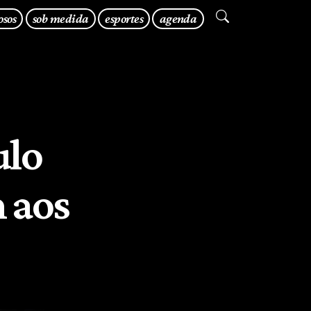
osos
sob medida
esportes
agenda
ulo
 aos