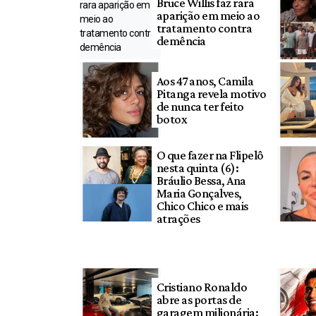
Bruce Willis faz rara
aparição em meio ao
tratamento contra
demência
Aos 47 anos, Camila
Pitanga revela motivo
de nunca ter feito
botox
O que fazer na Flipelô
nesta quinta (6):
Bráulio Bessa, Ana
Maria Gonçalves,
Chico Chico e mais
atrações
Cristiano Ronaldo
abre as portas de
garagem milionária: