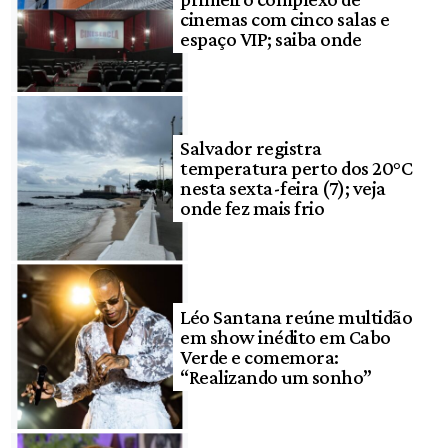
cinemas com cinco salas e
espaço VIP; saiba onde
Salvador registra
temperatura perto dos 20°C
nesta sexta-feira (7); veja
onde fez mais frio
Léo Santana reúne multidão
em show inédito em Cabo
Verde e comemora:
“Realizando um sonho”