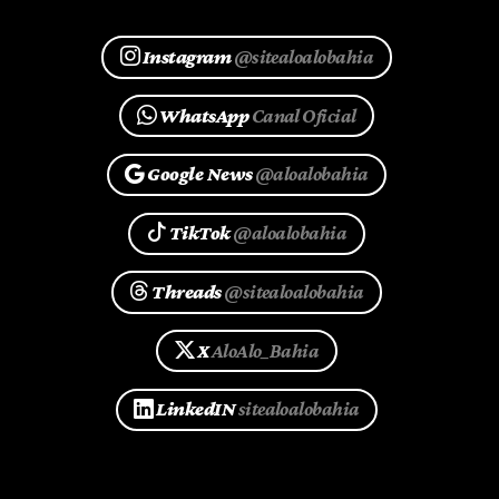
Instagram
@sitealoalobahia
WhatsApp
Canal Oficial
Google News
@aloalobahia
TikTok
@aloalobahia
Threads
@sitealoalobahia
X
AloAlo_Bahia
LinkedIN
sitealoalobahia