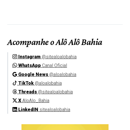
Acompanhe o Alô Alô Bahia
Instagram
@sitealoalobahia
WhatsApp
Canal Oficial
Google News
@aloalobahia
TikTok
@aloalobahia
Threads
@sitealoalobahia
X
AloAlo_Bahia
LinkedIN
sitealoalobahia