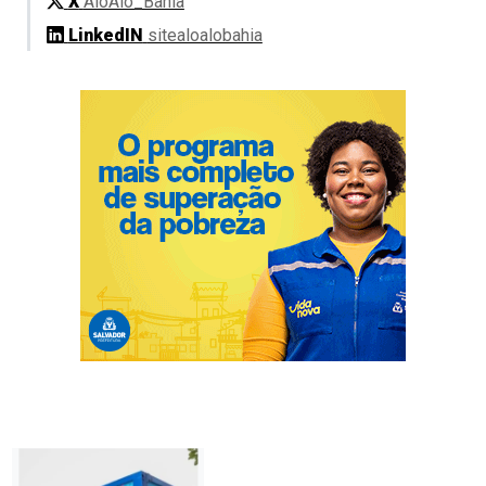
X
AloAlo_Bahia
LinkedIN
sitealoalobahia