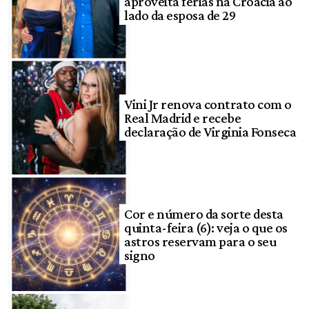
aproveita férias na Croácia ao
lado da esposa de 29
Vini Jr renova contrato com o
Real Madrid e recebe
declaração de Virginia Fonseca
Cor e número da sorte desta
quinta-feira (6): veja o que os
astros reservam para o seu
signo