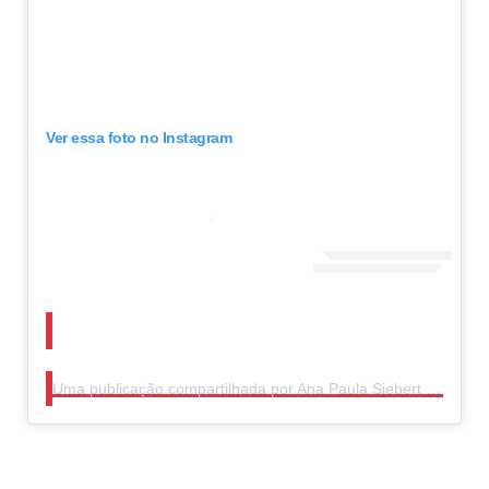
Ver essa foto no Instagram
Uma publicação compartilhada por Ana Paula Siebert Justus (@anapaulasiebert)