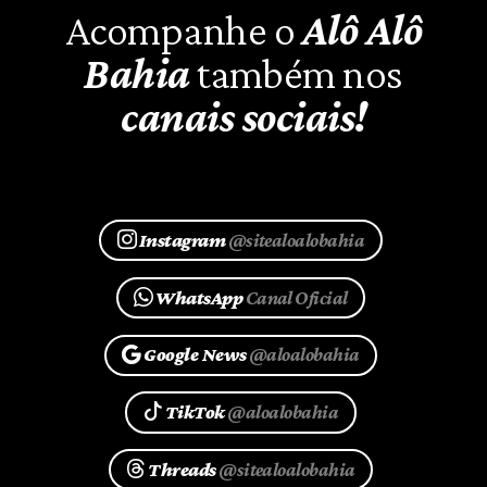
Acompanhe o
Alô Alô
Bahia
também nos
canais sociais!
Instagram
@sitealoalobahia
WhatsApp
Canal Oficial
Google News
@aloalobahia
TikTok
@aloalobahia
Threads
@sitealoalobahia