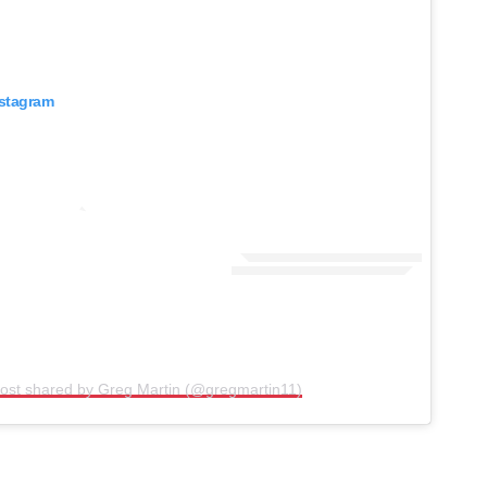
nstagram
post shared by Greg Martin (@gregmartin11)