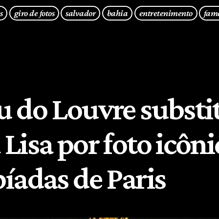
s
giro de fotos
salvador
bahia
entretenimento
fam
 do Louvre substi
Lisa por foto icôni
íadas de Paris