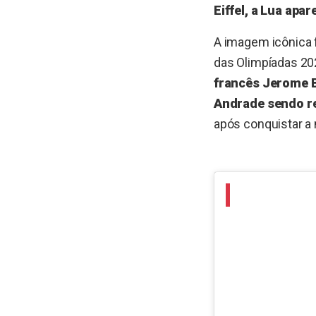
Eiffel, a Lua ap
A imagem icônica f
das Olimpíadas 20
francês Jerome B
Andrade sendo re
após conquistar a m