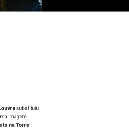
Louvre
substituiu
 uma imagem
eito na Torre