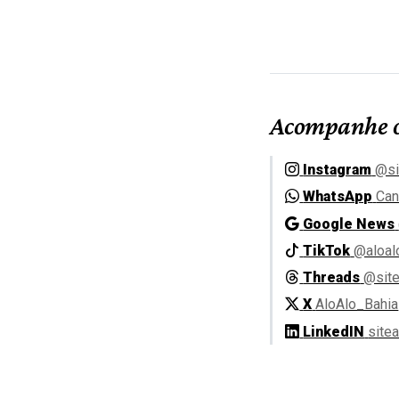
Acompanhe o
Instagram
@si
WhatsApp
Can
Google News
TikTok
@aloal
Threads
@site
X
AloAlo_Bahia
LinkedIN
site