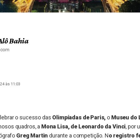
Alô Bahia
a.com
24 às 11:03
lebrar o sucesso das
Olimpíadas de Paris,
o
Museu do 
mosos quadros, a
Mona Lisa, de Leonardo da Vinci
, por
tógrafo
Greg Martin
durante a competição. N
o registro f