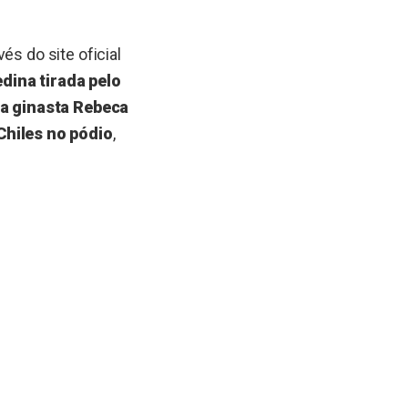
és do site oficial
edina tirada pelo
a ginasta Rebeca
hiles no pódio
,