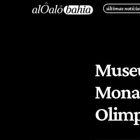
últimas notícia
Museu
Mona 
Olimp