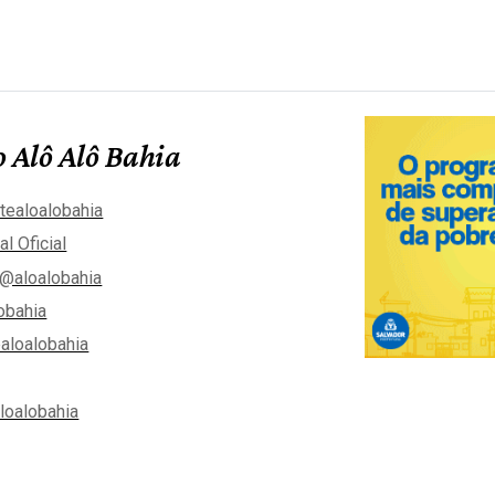
 Alô Alô Bahia
tealoalobahia
al Oficial
@aloalobahia
obahia
aloalobahia
aloalobahia