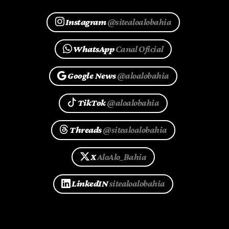
Instagram
@sitealoalobahia
WhatsApp
Canal Oficial
Google News
@aloalobahia
TikTok
@aloalobahia
Threads
@sitealoalobahia
X
AloAlo_Bahia
LinkedIN
sitealoalobahia