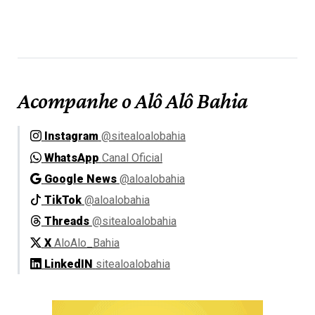
Acompanhe o Alô Alô Bahia
Instagram
@sitealoalobahia
WhatsApp
Canal Oficial
Google News
@aloalobahia
TikTok
@aloalobahia
Threads
@sitealoalobahia
X
AloAlo_Bahia
LinkedIN
sitealoalobahia