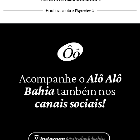
Esportes
+ notícias sobre
Acompanhe o
Alô Alô
Bahia
também nos
canais sociais!
Instagram
@sitealoalobahia