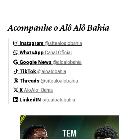
Acompanhe o Alô Alô Bahia
Instagram
@sitealoalobahia
WhatsApp
Canal Oficial
Google News
@aloalobahia
TikTok
@aloalobahia
Threads
@sitealoalobahia
X
AloAlo_Bahia
LinkedIN
sitealoalobahia