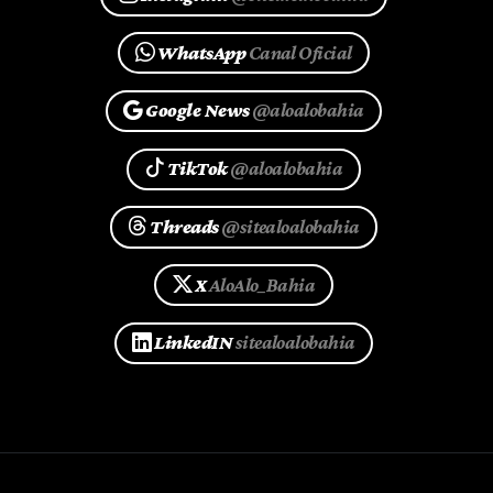
WhatsApp
Canal Oficial
Google News
@aloalobahia
TikTok
@aloalobahia
Threads
@sitealoalobahia
X
AloAlo_Bahia
LinkedIN
sitealoalobahia