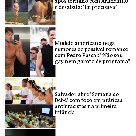
após término com Arlindinho
e desabafa: ‘Eu precisava’
Modelo americano nega
rumores de possível romance
com Pedro Pascal: “Não sou
gay nem garoto de programa”
Salvador abre ‘Semana do
Bebê’ com foco em práticas
antirracistas na primeira
infância