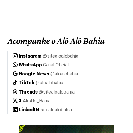
Acompanhe o Alô Alô Bahia
Instagram
@sitealoalobahia
WhatsApp
Canal Oficial
Google News
@aloalobahia
TikTok
@aloalobahia
Threads
@sitealoalobahia
X
AloAlo_Bahia
LinkedIN
sitealoalobahia