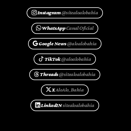
Instagram
@sitealoalobahia
WhatsApp
Canal Oficial
Google News
@aloalobahia
TikTok
@aloalobahia
Threads
@sitealoalobahia
X
AloAlo_Bahia
LinkedIN
sitealoalobahia