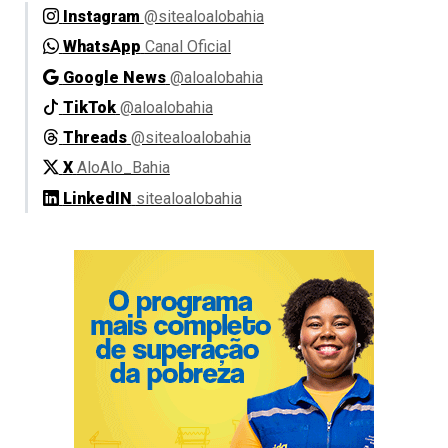
Instagram
@sitealoalobahia
WhatsApp
Canal Oficial
Google News
@aloalobahia
TikTok
@aloalobahia
Threads
@sitealoalobahia
X
AloAlo_Bahia
LinkedIN
sitealoalobahia