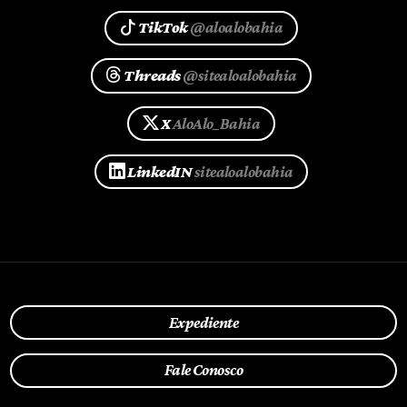
TikTok
@aloalobahia
Threads
@sitealoalobahia
X
AloAlo_Bahia
LinkedIN
sitealoalobahia
Expediente
Fale Conosco