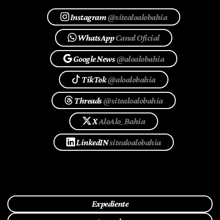
Instagram
@sitealoalobahia
WhatsApp
Canal Oficial
Google News
@aloalobahia
TikTok
@aloalobahia
Threads
@sitealoalobahia
X
AloAlo_Bahia
LinkedIN
sitealoalobahia
Expediente