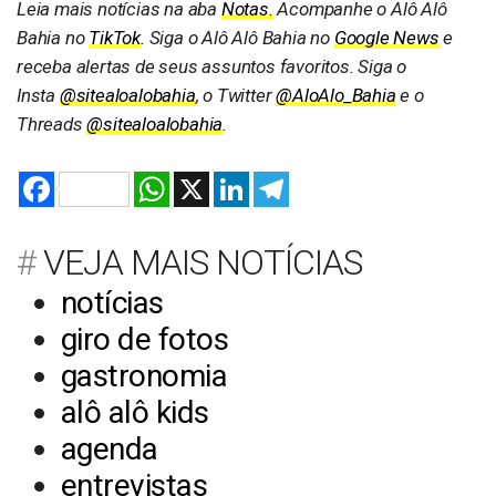
Leia mais notícias na aba
Notas.
Acompanhe o Alô Alô
Bahia no
TikTok
. Siga o Alô Alô Bahia no
Google News
e
receba alertas de seus assuntos favoritos. Siga o
Insta
@sitealoalobahia
, o Twitter
@AloAlo_Bahia
e o
Threads
@sitealoalobahia
.
Facebook
WhatsApp
X
LinkedIn
Telegram
VEJA MAIS NOTÍCIAS
notícias
giro de fotos
gastronomia
alô alô kids
agenda
entrevistas