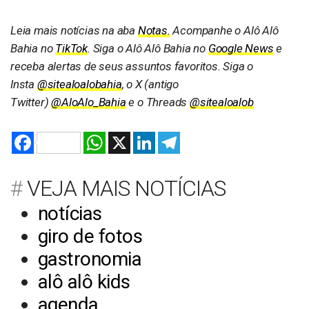
Leia mais notícias na aba
Notas.
Acompanhe o Alô Alô
Bahia no
TikTok
. Siga o Alô Alô Bahia no
Google News
e
receba alertas de seus assuntos favoritos. Siga o
Insta
@sitealoalobahia
, o X (antigo
Twitter)
@AloAlo_Bahia
e o Threads
@sitealoalob
Facebook
WhatsApp
X
LinkedIn
Telegram
VEJA MAIS NOTÍCIAS
notícias
giro de fotos
gastronomia
alô alô kids
agenda