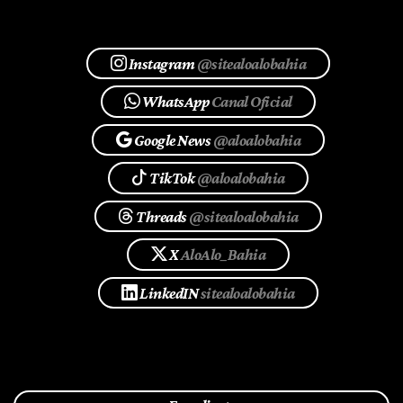
Instagram
@sitealoalobahia
WhatsApp
Canal Oficial
Google News
@aloalobahia
TikTok
@aloalobahia
Threads
@sitealoalobahia
X
AloAlo_Bahia
LinkedIN
sitealoalobahia