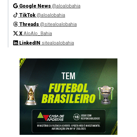
Google News
@aloalobahia
TikTok
@aloalobahia
Threads
@sitealoalobahia
X
AloAlo_Bahia
LinkedIN
sitealoalobahia