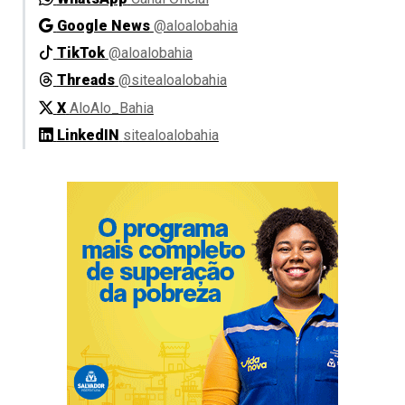
Google News
@aloalobahia
TikTok
@aloalobahia
Threads
@sitealoalobahia
X
AloAlo_Bahia
LinkedIN
sitealoalobahia