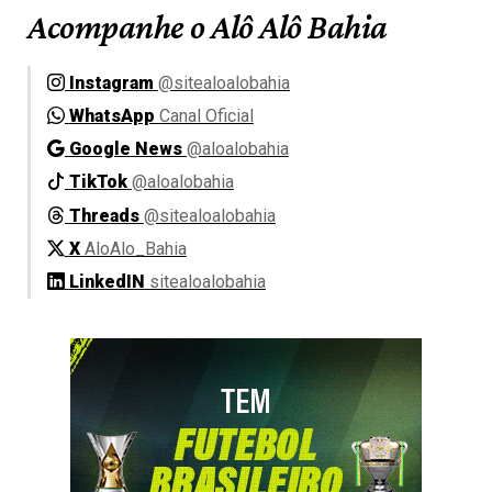
Acompanhe o Alô Alô Bahia
Instagram
@sitealoalobahia
WhatsApp
Canal Oficial
Google News
@aloalobahia
TikTok
@aloalobahia
Threads
@sitealoalobahia
X
AloAlo_Bahia
LinkedIN
sitealoalobahia