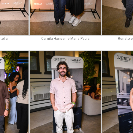
tella
Camila Hansen e Maria Paula
Renato e