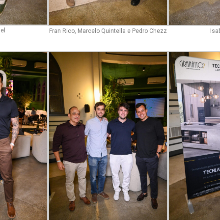
el
Fran Rico, Marcelo Quintella e Pedro Chezz
Isa