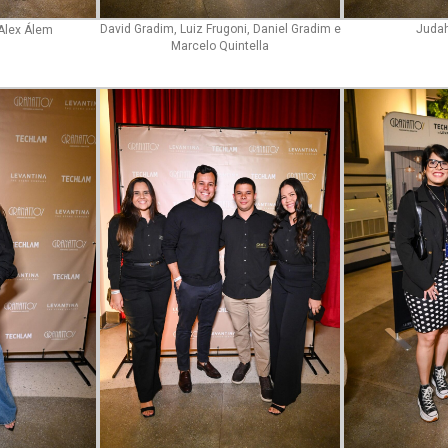
David Gradim, Luiz Frugoni, Daniel Gradim e
Judah
Alex Álem
Marcelo Quintella