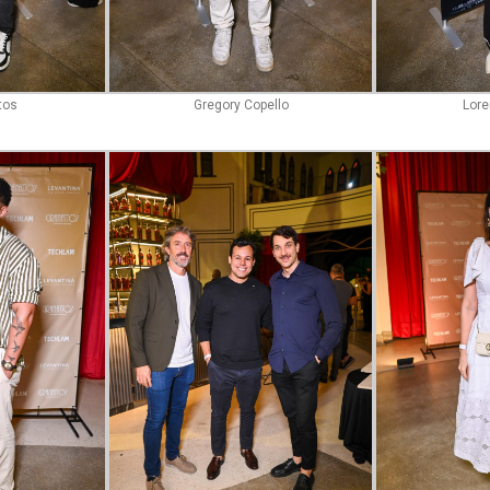
tos
Gregory Copello
Lor