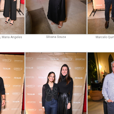
Silvana Souza
o, Maria Angeles
Marcelo Quin