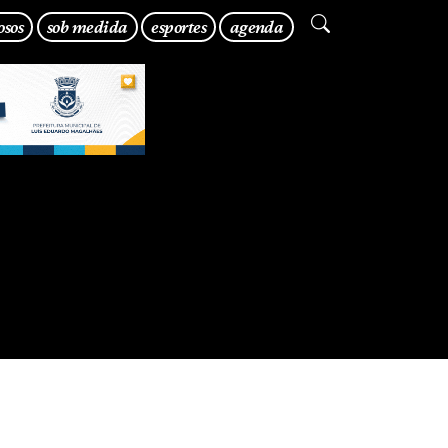
osos
sob medida
esportes
agenda