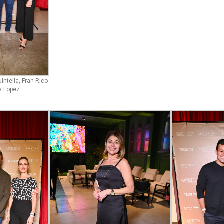
intella, Fran Rico
s Lopez